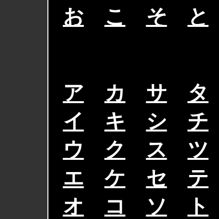
お
＿
こ
＿
そ
＿
と
ア
＿
カ
＿
サ
＿
タ
イ
＿
キ
＿
シ
＿
チ
ウ
＿
ク
＿
ス
＿
ツ
エ
＿
ケ
＿
セ
＿
テ
オ
＿
コ
＿
ソ
＿
ト