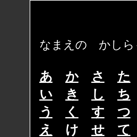
なまえの かしら
あ
＿
か
＿
さ
＿
た
い
＿
き
＿
し
＿
ち
う
＿
く
＿
す
＿
つ
え
＿
け
＿
せ
＿
て