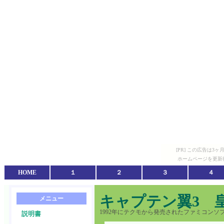
[PR] この広告は
ホームページを更新
HOME
１
２
３
４
キャプテン翼3 
メニュー
1992年にテクモから発売されたファミコン
説明書