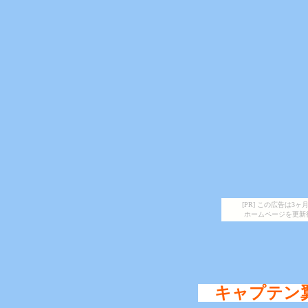
[PR] この広告は
ホームページを更新
キャプテン