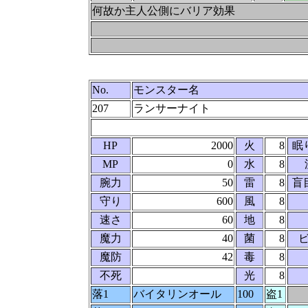
何故か主人公側にバリア効果
No.
モンスター名
207
ランサーナイト
HP
2000
火
8
眠
MP
0
水
8
腕力
50
雷
8
盲
守り
600
風
8
速さ
60
地
8
魔力
40
菌
8
魔防
42
毒
8
不死
光
8
落1
バイタリンオール
100
盗1