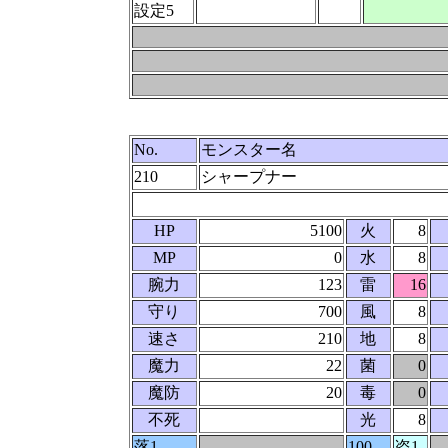
設定5
No.
モンスター名
210
シャープナー
HP
5100
火
8
MP
0
水
8
腕力
123
雷
16
守り
700
風
8
速さ
210
地
8
魔力
22
菌
0
魔防
20
毒
0
不死
光
8
落1
100
盗1