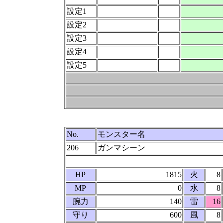
設定1
設定2
設定3
設定4
設定5
No.
モンスター名
206
ガンマシーン
HP
1815
火
8
MP
0
水
8
腕力
140
雷
16
守り
600
風
8