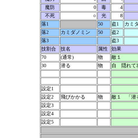
魔防
0
毒
4
不死
○
光
8
落1
50
盗1
カミ
落2
カミダノミン
50
盗2
落3
盗3
技割合
技名
属性
効果
70
(通常)
物
敵１
30
潜る
物
自 隠れて
設定1
設定2
飛びかかる
物
敵１ 「潜
設定3
設定4
設定5