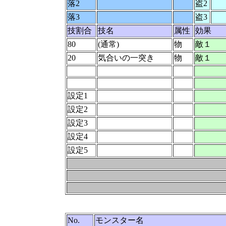
落2
盗2
落3
盗3
技割合
技名
属性
効果
80
(通常)
物
敵１
20
気合いの一突き
物
敵１
設定1
設定2
設定3
設定4
設定5
No.
モンスター名