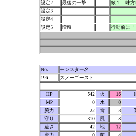
設定2
最後の一撃
敵１ 味方
設定3
設定4
設定5
増殖
行動前に「
No.
モンスター名
196
スノーゴースト
HP
542
火
16
MP
0
水
0
腕力
22
雷
8
守り
310
風
8
速さ
42
地
12
魔力
0
菌
4