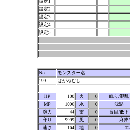
設定1
設定2
設定3
設定4
設定5
No.
モンスター名
199
はがねむし
HP
100
火
0
眠り/混乱
MP
1000
水
0
沈黙
腕力
44
雷
0
盲目/低下
守り
9999
風
0
麻痺
速さ
164
地
0
エ