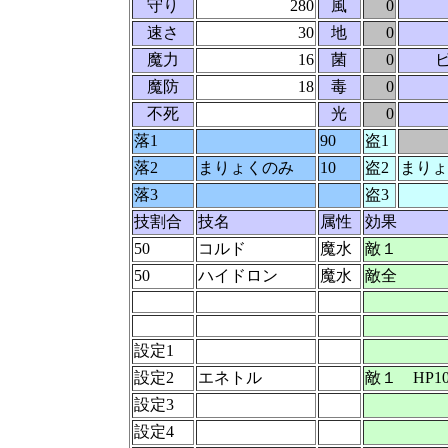
守り
280
風
0
速さ
30
地
0
魔力
16
菌
0
魔防
18
毒
0
不死
光
0
落1
90
盗1
落2
まりょくのみ
10
盗2
まりょ
落3
盗3
技割合
技名
属性
効果
50
コルド
魔水
敵１
50
ハイドロン
魔水
敵全
設定1
設定2
エネトル
敵１ HP1
設定3
設定4