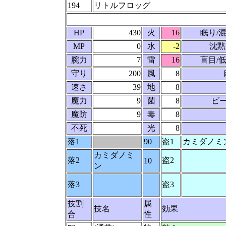
194
リトルフロッグ
HP
430
火
16
眠り/
MP
0
水
-2
沈黙
腕力
7
雷
16
盲目/
守り
200
風
8
速さ
39
地
8
魔力
9
菌
8
ビ
魔防
9
毒
8
不死
光
8
落1
90
盗1
カミダノミ
カミダノミ
落2
盗2
10
ン
落3
盗3
技割
属
技名
効果
合
性