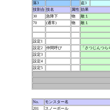
落3
盗3
技割合
技名
属性
効果
30
急降下
物
敵１
70
(通常)
物
敵１
設定1
設定2
仲間呼び
「さつじんつらら
設定3
設定4
設定5
No.
モンスター名
201
スノーボール