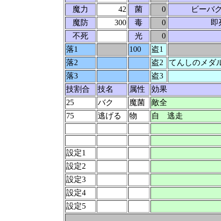
魔力
42
菌
0
ビーバク
魔防
300
毒
0
即
不死
光
0
落1
100
盗1
落2
盗2
てんしのメダ
落3
盗3
技割合
技名
属性
効果
25
バク
魔菌
敵全
75
逃げる
物
自 逃走
設定1
設定2
設定3
設定4
設定5