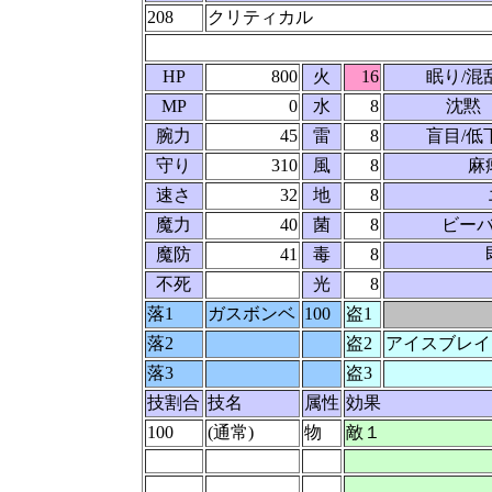
208
クリティカル
HP
800
火
16
眠り/混
MP
0
水
8
沈黙
腕力
45
雷
8
盲目/低
守り
310
風
8
麻
速さ
32
地
8
魔力
40
菌
8
ビーバ
魔防
41
毒
8
不死
光
8
落1
ガスボンベ
100
盗1
落2
盗2
アイスブレイ
落3
盗3
技割合
技名
属性
効果
100
(通常)
物
敵１