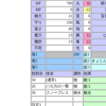
HP
700
火
16
眠
MP
0
水
-12
腕力
31
雷
8
盲
守り
330
風
8
速さ
40
地
8
魔力
23
菌
12
魔防
23
毒
12
不死
光
8
落1
100
盗1
落2
盗2
きょじ
落3
盗3
技割合
技名
属性
効果
50
(通常)
物
敵１
20
バカ力の一撃
物
敵１
30
スノーブレス
物水
敵全
設定1