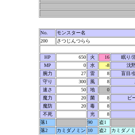
No.
モンスター名
200
さつじんつらら
HP
650
火
16
眠り/
MP
0
水
-8
沈
腕力
27
雷
8
盲目/
守り
300
風
8
速さ
50
地
0
魔力
20
菌
8
ビ
魔防
20
毒
8
不死
光
8
落1
90
盗1
落2
カミダノミン
10
盗2
カミダノ