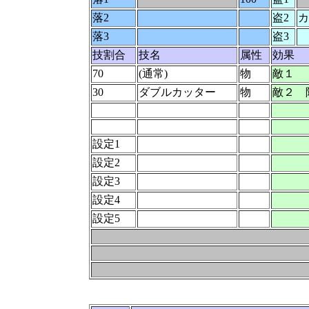
落2
盗2
カ
落3
盗3
技割合
技名
属性
効果
70
(通常)
物
敵１
30
ダブルカッター
物
敵２ 
設定1
設定2
設定3
設定4
設定5