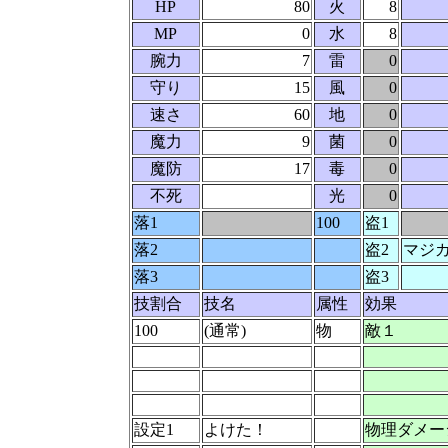
HP
80
火
8
MP
0
水
8
腕力
7
雷
0
守り
15
風
0
速さ
60
地
0
魔力
9
菌
0
魔防
17
毒
0
不死
光
0
落1
100
盗1
落2
盗2
マジ
落3
盗3
技割合
技名
属性
効果
100
(通常)
物
敵１
設定1
よけた！
物理ダメー