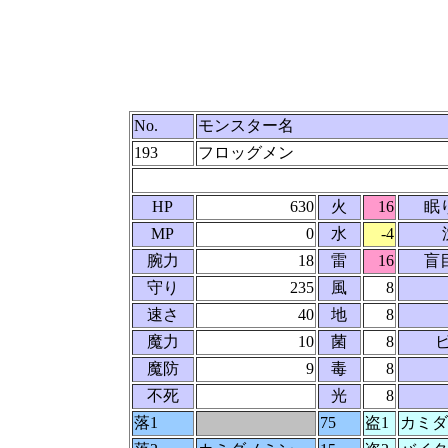
No.
モンスター名
193
フロッグメン
HP
630
火
16
眠
MP
0
水
-4
腕力
18
雷
16
盲
守り
235
風
8
速さ
40
地
8
魔力
10
菌
8
魔防
9
毒
8
不死
光
8
落1
75
盗1
カミダ