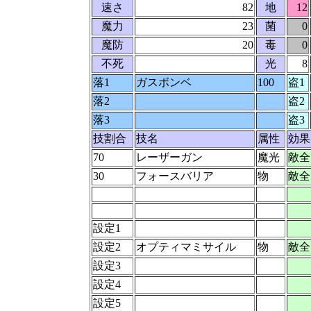
速さ
82
地
12
魔力
23
菌
0
魔防
20
毒
0
不死
光
8
落1
ガスボンベ
100
盗1
落2
盗2
落3
盗3
技割合
技名
属性
効果
70
レーザーガン
魔光
敵全
30
フォースバリア
物
敵全
設定1
設定2
オプティマミサイル
物
敵全
設定3
設定4
設定5