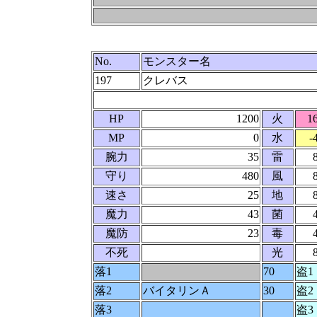
No.
モンスター名
197
クレバス
HP
1200
火
1
MP
0
水
-
腕力
35
雷
守り
480
風
速さ
25
地
魔力
43
菌
魔防
23
毒
不死
光
落1
70
盗1
落2
バイタリンＡ
30
盗2
落3
盗3