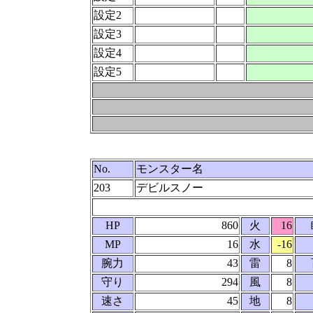
設定2
設定3
設定4
設定5
No.
モンスター名
203
デビルスノー
HP
860
火
16
MP
16
水
-16
腕力
43
雷
8
守り
294
風
8
速さ
45
地
8