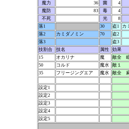
魔力
36
菌
4
魔防
83
毒
4
不死
光
8
落1
30
盗1
カ
落2
カミダノミン
70
盗2
落3
盗3
技割合
技名
属性
効果
15
オカリナ
魔
敵全 
50
コルド
魔水
敵１
35
フリージングエア
魔水
敵全 
設定1
設定2
設定3
設定4
設定5