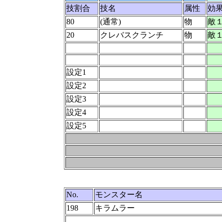
技割合
技名
属性
効
80
(通常)
物
敵
20
クレバスクランチ
物
敵１
設定1
設定2
設定3
設定4
設定5
No.
モンスター名
198
キラムラー