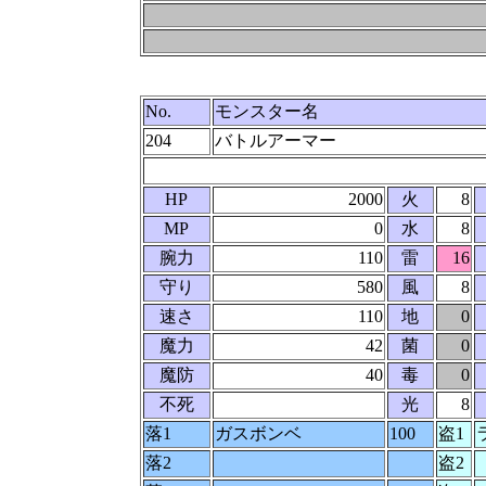
No.
モンスター名
204
バトルアーマー
HP
2000
火
8
MP
0
水
8
腕力
110
雷
16
守り
580
風
8
速さ
110
地
0
魔力
42
菌
0
魔防
40
毒
0
不死
光
8
落1
ガスボンベ
100
盗1
落2
盗2