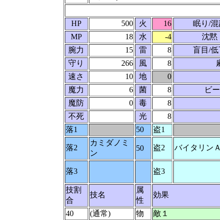
HP
500
火
16
眠り/混
MP
18
水
-4
沈黙
腕力
15
雷
8
盲目/低
守り
266
風
8
速さ
10
地
0
魔力
6
菌
8
ビー
魔防
0
毒
8
不死
光
8
落1
50
盗1
カミダノミ
落2
盗2
バイタリン
50
ン
落3
盗3
技割
属
技名
効果
合
性
40
(通常)
物
敵１