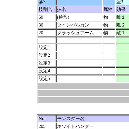
落3
盗3
技割合
技名
属性
効果
50
(通常)
物
敵１
30
ツインバルカン
物
敵２
20
クラッシュアーム
物
敵１
設定1
設定2
設定3
設定4
設定5
No.
モンスター名
205
ホワイトハンター