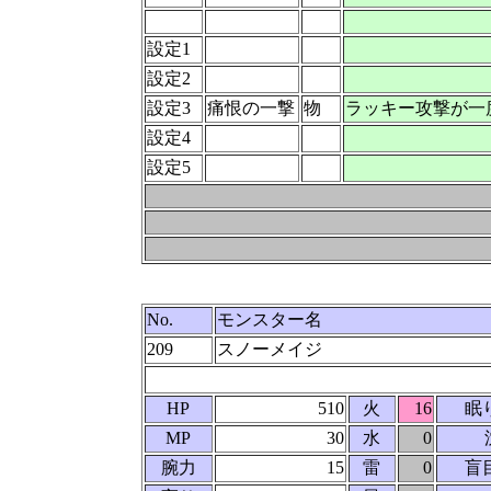
設定1
設定2
設定3
痛恨の一撃
物
ラッキー攻撃が一
設定4
設定5
No.
モンスター名
209
スノーメイジ
HP
510
火
16
眠
MP
30
水
0
腕力
15
雷
0
盲