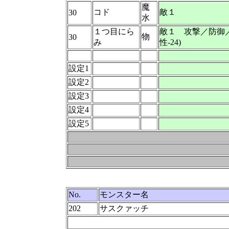
魔
コド
敵１
30
水
１つ目にら
敵１ 攻撃／防御
物
30
み
性-24)
設定1
設定2
設定3
設定4
設定5
No.
モンスター名
202
サスクァッチ