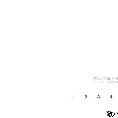
[PR] この広告は
ホームページを更新
１
２
３
４
敵