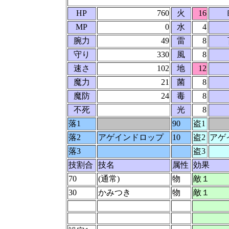
HP
760
火
16
MP
0
水
4
腕力
49
雷
8
守り
330
風
8
速さ
102
地
12
魔力
21
菌
8
魔防
24
毒
8
不死
光
8
落1
90
盗1
落2
アゲインドロップ
10
盗2
アゲ
落3
盗3
技割合
技名
属性
効果
70
(通常)
物
敵１
30
かみつき
物
敵１