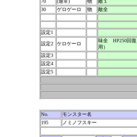
70
(通常)
物
敵１
30
ゲロゲーロ
物
敵全
設定1
味全 HP250回
設定2
ケロケーロ
用）
設定3
設定4
設定5
No.
モンスター名
195
ノミノフスキー