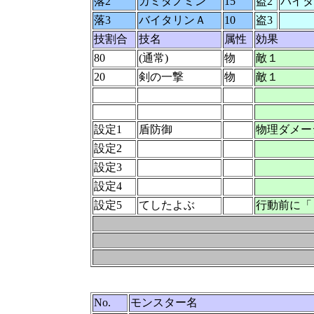
落2
カミダノミン
15
盗2
バイタ
落3
バイタリンＡ
10
盗3
技割合
技名
属性
効果
80
(通常)
物
敵１
20
剣の一撃
物
敵１
設定1
盾防御
物理ダメー
設定2
設定3
設定4
設定5
てしたよぶ
行動前に「
No.
モンスター名