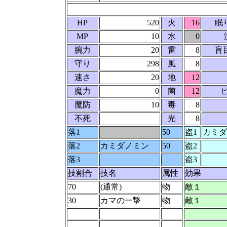
HP
520
火
16
眠
MP
10
水
0
腕力
20
雷
8
盲
守り
298
風
8
速さ
20
地
12
魔力
0
菌
12
魔防
10
毒
8
不死
光
8
落1
50
盗1
カミダ
落2
カミダノミン
50
盗2
落3
盗3
技割合
技名
属性
効果
70
(通常)
物
敵１
30
カマの一撃
物
敵１