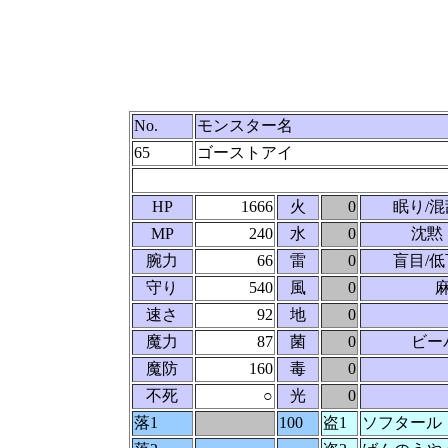
No.
モンスター名
65
ゴーストアイ
HP
1666
火
0
眠り/混
MP
240
水
0
沈黙
腕力
66
雷
0
盲目/低
守り
540
風
0
速さ
92
地
0
魔力
87
菌
0
ビー
魔防
160
毒
0
不死
○
光
0
落1
100
盗1
ソフタール