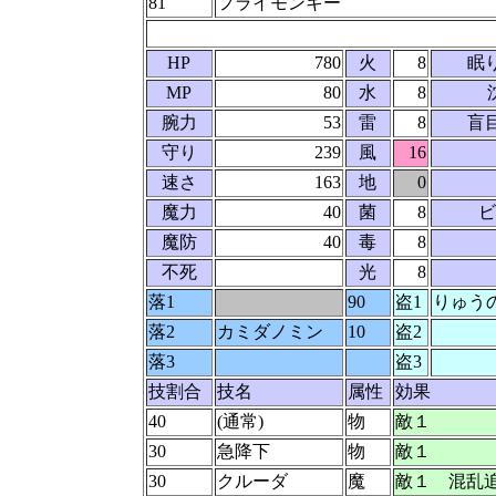
81
フライモンキー
HP
780
火
8
眠
MP
80
水
8
腕力
53
雷
8
盲
守り
239
風
16
速さ
163
地
0
魔力
40
菌
8
ビ
魔防
40
毒
8
不死
光
8
落1
90
盗1
りゅう
落2
カミダノミン
10
盗2
落3
盗3
技割合
技名
属性
効果
40
(通常)
物
敵１
30
急降下
物
敵１
30
クルーダ
魔
敵１ 混乱追