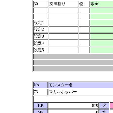
30
旋風斬り
物
敵全
設定1
設定2
設定3
設定4
設定5
No.
モンスター名
73
スカルホッパー
HP
970
火
MP
0
水