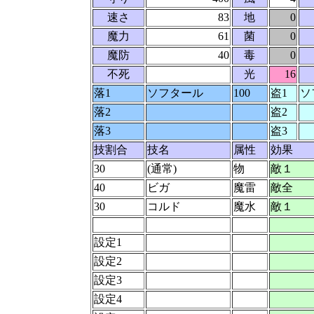
速さ
83
地
0
魔力
61
菌
0
魔防
40
毒
0
不死
光
16
落1
ソフタール
100
盗1
ソ
落2
盗2
落3
盗3
技割合
技名
属性
効果
30
(通常)
物
敵１
40
ビガ
魔雷
敵全
30
コルド
魔水
敵１
設定1
設定2
設定3
設定4