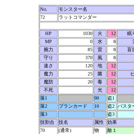
No.
モンスター名
72
ラットコマンダー
HP
1030
火
12
眠
MP
0
水
8
腕力
85
雷
8
盲
守り
370
風
8
速さ
120
地
12
魔力
25
菌
12
魔防
20
毒
12
不死
光
12
落1
90
盗1
落2
ブランカード
10
盗2
バスタ
落3
盗3
技割合
技名
属性
効果
70
(通常)
物
敵１