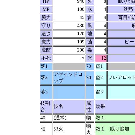
HP
940
火
8
眠り/混
MP
100
水
4
沈黙
腕力
45
雷
4
盲目/低
守り
430
風
4
速さ
120
地
4
魔力
109
菌
4
ビー
魔防
200
毒
4
不死
○
光
12
落1
70
盗1
アゲインドロ
落2
盗2
フレアロッ
30
ップ
落3
盗3
技割
属
技名
効果
合
性
40
(通常)
物
敵１
物
鬼火
敵１ 眠り追加 
40
火