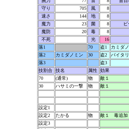
腕力
77
雷
8
盲目
守り
705
風
8
速さ
144
地
8
魔力
23
菌
8
ビ
魔防
20
毒
8
不死
光
16
落1
70
盗1
カミダ
落2
カミダノミン
30
盗2
バイタ
落3
盗3
技割合
技名
属性
効果
70
(通常)
物
敵１
30
ハサミの一撃
物
敵１
設定1
設定2
たかる
物
敵１ 毒追加
設定3