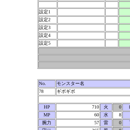
設定1
設定2
設定3
設定4
設定5
No.
モンスター名
78
ギボギボ
HP
710
火
0
MP
60
水
8
腕力
57
雷
0