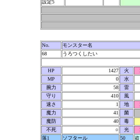
設定5
No.
モンスター名
68
うろつくしたい
HP
1427
火
MP
0
水
腕力
58
雷
守り
410
風
速さ
1
地
魔力
41
菌
魔防
40
毒
不死
○
光
落1
ソフタール
50
盗