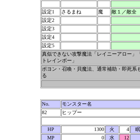
設定1
さるまね
魔
敵１／敵全
設定2
設定3
設定4
設定5
真似できない攻撃魔法「レイニーアロー」
トレインボー」
ポヨン・召喚・貝魔法、通常補助・即死系
る
No.
モンスター名
82
ヒップー
HP
1300
火
4
眠
MP
0
水
12