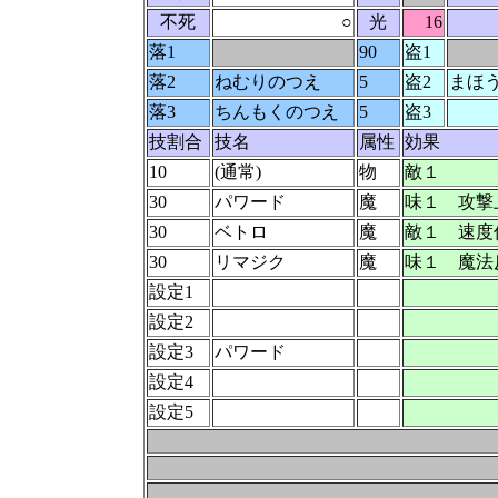
不死
○
光
16
落1
90
盗1
落2
ねむりのつえ
5
盗2
まほ
落3
ちんもくのつえ
5
盗3
技割合
技名
属性
効果
10
(通常)
物
敵１
30
パワード
魔
味１ 攻撃
30
ベトロ
魔
敵１ 速度
30
リマジク
魔
味１ 魔法
設定1
設定2
設定3
パワード
設定4
設定5