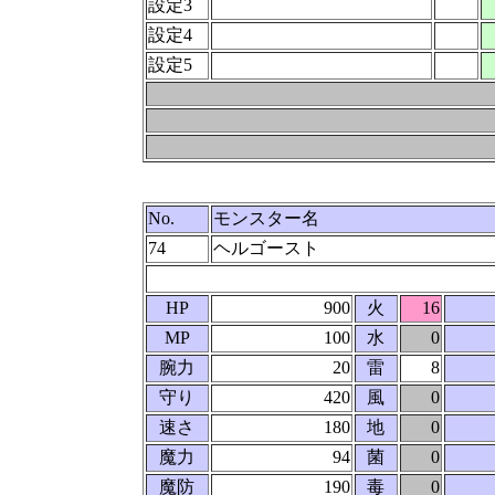
設定3
設定4
設定5
No.
モンスター名
74
ヘルゴースト
HP
900
火
16
MP
100
水
0
腕力
20
雷
8
守り
420
風
0
速さ
180
地
0
魔力
94
菌
0
魔防
190
毒
0