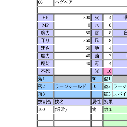
66
バグベア
HP
800
火
4
MP
0
水
8
腕力
50
雷
8
守り
360
風
8
速さ
60
地
4
魔力
40
菌
3
魔防
40
毒
4
不死
光
10
落1
90
盗1
落2
ラージシールド
10
盗2
ラージ
落3
盗3
スパイ
技割合
技名
属性
効果
100
(通常)
物
敵１