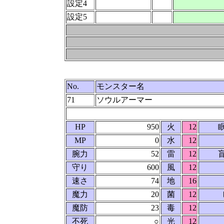
設定4
設定5
No.
モンスター名
71
ソウルアーマー
HP
950
火
12
MP
0
水
12
腕力
52
雷
12
守り
600
風
12
速さ
74
地
16
魔力
20
菌
12
魔防
23
毒
12
不死
○
光
12