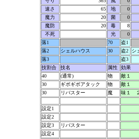
守り
365
風
0
速さ
65
地
0
魔力
20
菌
0
魔防
20
毒
8
不死
光
0
落1
70
盗1
落2
シェルハウス
30
盗2
シ
落3
盗3
技割合
技名
属性
効果
40
(通常)
物
敵１
30
ギボギボアタック
物
敵１
30
リバスター
魔
味１ 
設定1
設定2
設定3
リバスター
設定4