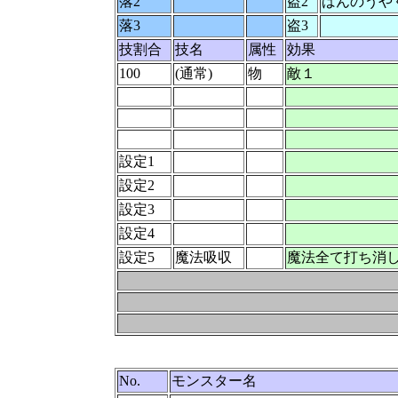
落2
盗2
ばんのうや
落3
盗3
技割合
技名
属性
効果
100
(通常)
物
敵１
設定1
設定2
設定3
設定4
設定5
魔法吸収
魔法全て打ち消し
No.
モンスター名