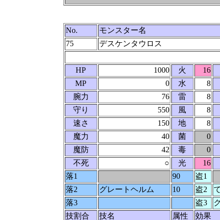
No.
モンスター名
75
デスケンタウロス
HP
1000
火
16
MP
0
水
8
腕力
76
雷
8
守り
550
風
8
速さ
150
地
8
魔力
40
菌
0
魔防
42
毒
0
不死
○
光
16
落1
90
盗1
落2
グレートヘルム
10
盗2
落3
盗3
技割合
技名
属性
効果