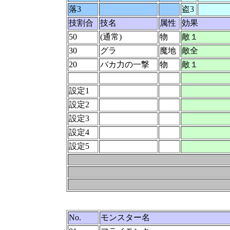
落3
盗3
技割合
技名
属性
効果
50
(通常)
物
敵１
30
グラ
魔地
敵全
20
バカ力の一撃
物
敵１
設定1
設定2
設定3
設定4
設定5
No.
モンスター名