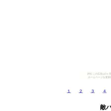
[PR] この広告は
ホームページを更新
１
２
３
４
敵