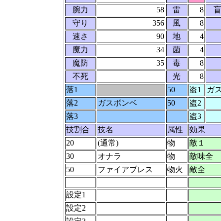
腕力
58
雷
8
盲
守り
356
風
8
速さ
90
地
4
魔力
34
菌
4
魔防
35
毒
8
不死
光
8
落1
50
盗1
ガ
落2
ガスボンベ
50
盗2
落3
盗3
技割合
技名
属性
効果
20
(通常)
物
敵１
30
オナラ
物
敵味全 
50
ファイアブレス
物火
敵全
設定1
設定2