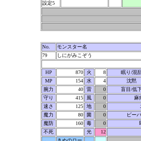
設定5
No.
モンスター名
79
しにがみこぞう
HP
870
火
8
眠り/混
MP
154
水
4
沈黙
腕力
40
雷
0
盲目/低
守り
415
風
0
麻
速さ
125
地
0
魔力
80
菌
0
ビーバ
魔防
160
毒
0
不死
光
12
きぬのロー