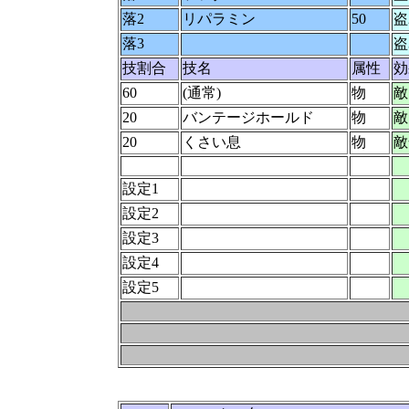
落2
リパラミン
50
盗
落3
盗
技割合
技名
属性
効
60
(通常)
物
敵
20
バンテージホールド
物
敵
20
くさい息
物
敵
設定1
設定2
設定3
設定4
設定5