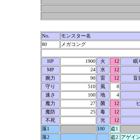
No.
モンスター名
80
メガコング
HP
1900
火
12
眠
MP
24
水
12
腕力
90
雷
12
盲
守り
510
風
8
速さ
100
地
4
魔力
27
菌
12
魔防
25
毒
12
不死
光
12
落1
100
盗1
落2
盗2
アゲイ