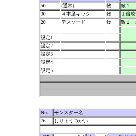
50
(通常)
物
敵１
30
４本足キック
物
１倍攻
20
デスソード
物
敵１ 
設定1
設定2
設定3
設定4
設定5
No.
モンスター名
76
しりょうつかい