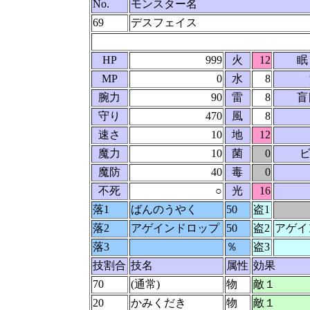
No.
モンスター名
69
デスフェイス
HP
999
火
12
眠
MP
0
水
8
腕力
90
雷
8
盲
守り
470
風
8
速さ
10
地
12
魔力
10
菌
0
ビ
魔防
40
毒
0
不死
○
光
16
落1
ばんのうやく
50
盗1
落2
アゲインドロップ
50
盗2
アゲイ
落3
％
盗3
技割合
技名
属性
効果
70
(通常)
物
敵１
20
かみくだき
物
敵１