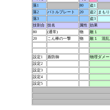
落1
80
盗1
落2
バトルプレート
20
盗2
まもり
落3
盗3
技割合
技名
属性
効果
80
(通常)
物
敵１
20
こん棒の一撃
物
敵１ 混乱
設定1
盾防御
物理ダメー
設定2
設定3
設定4
設定5