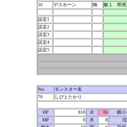
10
デスホーン
物
敵１ 即死
設定1
設定2
設定3
設定4
設定5
No.
モンスター名
70
しびとたかり
HP
810
火
16
眠り
MP
0
水
8
沈