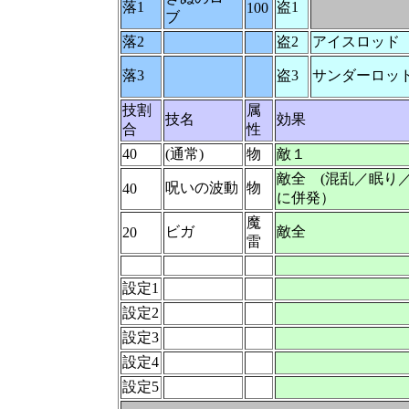
落1
盗1
100
ブ
落2
盗2
アイスロッド
落3
盗3
サンダーロッ
技割
属
技名
効果
合
性
40
(通常)
物
敵１
敵全 (混乱／眠り／
呪いの波動
物
40
に併発）
魔
ビガ
敵全
20
雷
設定1
設定2
設定3
設定4
設定5