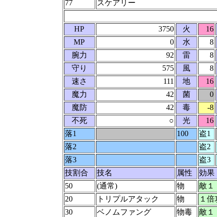
77
スケアリー
HP
3750
火
16
MP
0
水
8
腕力
92
雷
8
守り
575
風
8
速さ
111
地
16
魔力
42
菌
0
魔防
42
毒
-8
不死
○
光
16
落1
100
盗1
落2
盗2
落3
盗3
技割合
技名
属性
効果
50
(通常)
物
敵１
20
トリプルアタック
物
１倍
30
ベノムファング
物毒
敵１