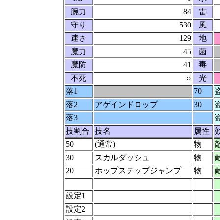
腕力
84
雷
守り
530
風
速さ
129
地
魔力
45
菌
魔防
41
毒
不死
○
光
落1
70
落2
アゲインドロップ
30
落3
技割合
技名
属性
50
(通常)
物
30
スカルダッシュ
物
20
ホップステップジャンプ
物
設定1
設定2