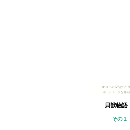
[PR] この広告は
ホームページを更新
貝獣物語
その１