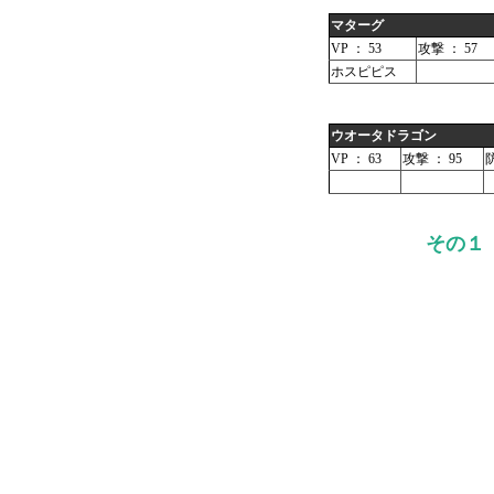
マターグ
VP ： 53
攻撃 ： 57
ホスピピス
ウオータドラゴン
VP ： 63
攻撃 ： 95
防
その１