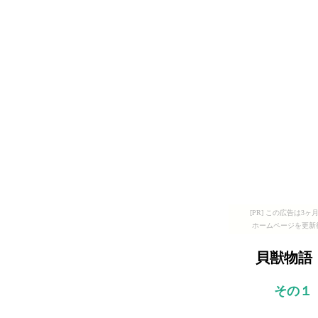
[PR] この広告は
ホームページを更新
貝獣物語
その１