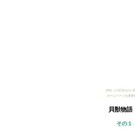
[PR] この広告は
ホームページを更新
貝獣物語
その１