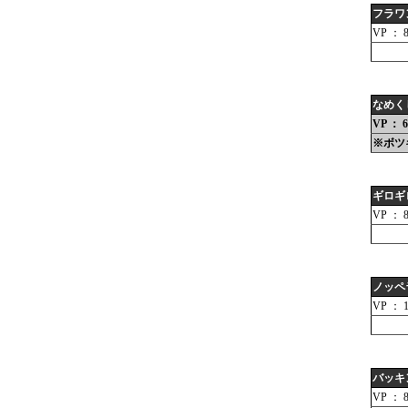
フラワ
VP ： 
なめく
VP ： 6
※ボツ
ギロギ
VP ： 
ノッペ
VP ： 1
バッキ
VP ： 