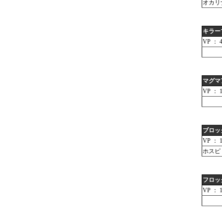
オカリ
キラー
VP ： 4
マグマ
VP ： 1
ブロッ
VP ： 1
ホスピ
フロッ
VP ： 1