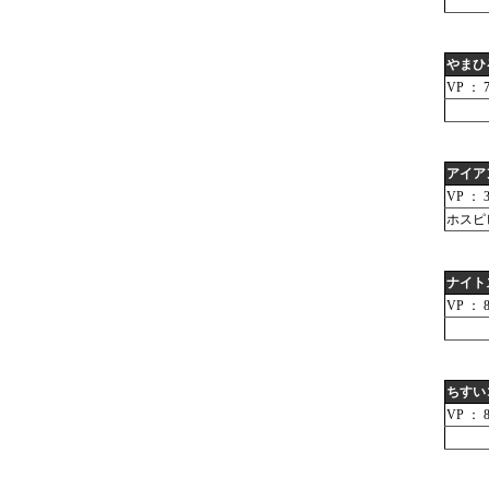
やまひ
VP ： 
アイア
VP ： 3
ホスピ
ナイト
VP ： 
ちすい
VP ： 