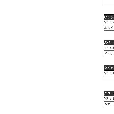
ひょう
VP ： 
ホスピ
スペー
VP ： 1
アイサ
ダイア
VP ： 1
クロー
VP ： 1
カエン