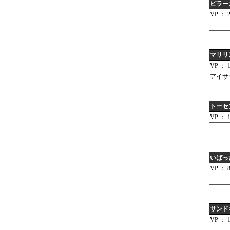
ピラー
VP ： 2
マリリ
VP ： 1
アイサ
トーセ
VP ： 1
いばっ
VP ： 
サンド
VP ： 1