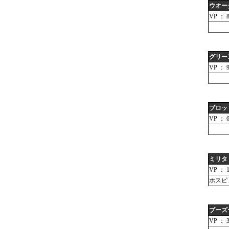
ウオー
VP ： 
グリー
VP ： 
ブロッ
VP ： 
ミリタ
VP ： 1
ホスピ
ブーズ
VP ： 3