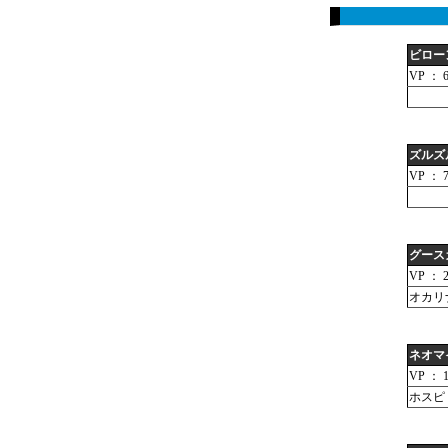
ビロー
VP ： 
ズルズ
VP ： 
グース
VP ： 2
オカリ
ネオマ
VP ： 1
ホスピ