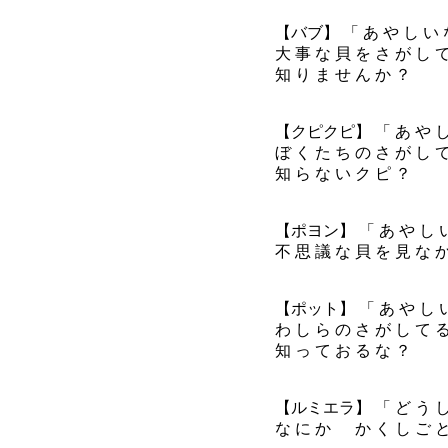
【バブ】 「 あ や し い 
大 事 な 貝 を さ が し 
知 り ま せ ん か ？
【クピクピ】 「 あ や し
ぼ く た ち の さ が し 
知 ら な い ク ピ ？
【ポヨン】 「 あ や し い
不 思 議 な 貝 を 見 な 
【ポット】 「 あ や し い
わ し ら の さ が し て 
知 っ て お る な ？
【ルミエラ】 「 ど う し 
な に か か く し ご と