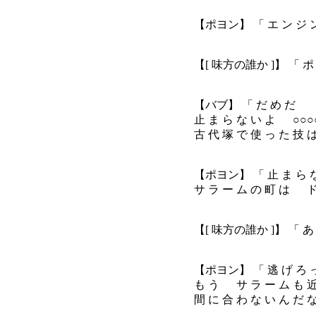
【ポヨン】 「 エ ン ジ ン
【[ 味方の誰か ]】 「 ポ
【バブ】 「 だ め だ
止 ま ら な い よ ○○○
古 代 塚 で 使 っ た 技
【ポヨン】 「 止 ま ら な
サ ラ ー ム の 町 は ド
【[ 味方の誰か ]】 「 あ
【ポヨン】 「 逃 げ ろ っ
も う サ ラ ー ム も 近
間 に 合 わ な い ん だ 