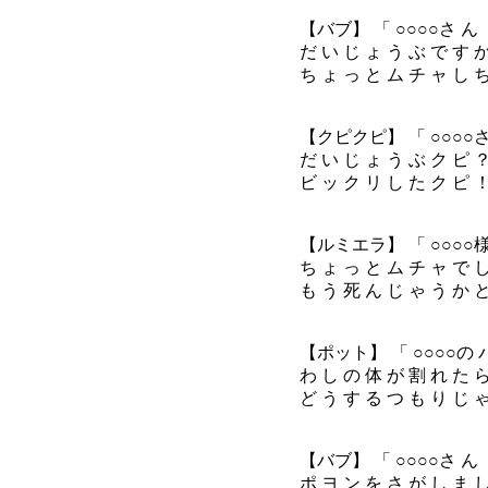
【バブ】 「 ○○○○さ ん
だ い じ ょ う ぶ で す 
ち ょ っ と ム チ ャ し 
【クピクピ】 「 ○○○○さ
だ い じ ょ う ぶ ク ピ 
ビ ッ ク リ し た ク ピ 
【ルミエラ】 「 ○○○○様
ち ょ っ と ム チ ャ で 
も う 死 ん じ ゃ う か 
【ポット】 「 ○○○○の バ
わ し の 体 が 割 れ た 
ど う す る つ も り じ 
【バブ】 「 ○○○○さ ん
ポ ヨ ン を さ が し ま 