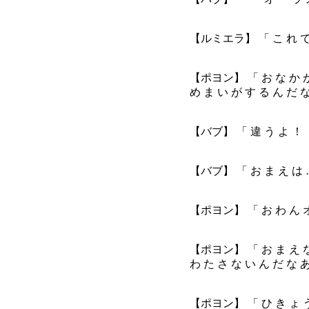
【ルミエラ】 「 こ れ で 
【ポヨン】 「 お な か が
め ま い が す る ん だ 
【バブ】 「 違 う よ ！
【バブ】 「 お ま え は …
【ポヨン】 「 お わ ん オ
【ポヨン】 「 お ま え な
わ た さ な い ん だ な 
【ポヨン】 「 ひ き ょ う