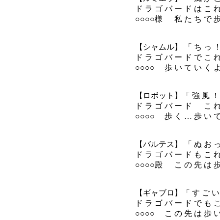
ド ラ ゴ バ ー ド は こ 
○○○○様 私 た ち で 歩
【シャムル】 「 ち っ ！
ド ラ ゴ バ ー ド で こ 
○○○○ 歩 い て い く 
【ロボット】「 強 風 ！ 
ド ラ ゴ バ ー ド こ 
○○○○ 歩 く … 歩 い て
【バルテス】 「 ぬ お っ
ド ラ ゴ バ ー ド も こ 
○○○○殿 こ の 先 は 歩
【ギャブロ】「 す ご い 
ド ラ ゴ バ ー ド で も 
○○○○ こ の 先 は 歩 い