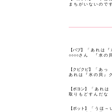
ま ち が い な い の で 
【バブ】 「 あ れ は 『 
○○○○さ ん 『 水 の 貝
【クピクピ】 「 あ っ
あ れ は 『 水 の 貝 』 
【ポヨン】 「 あ れ は 『
取 り も ど す ん だ な
【ポット】 「 う ほ ～ 