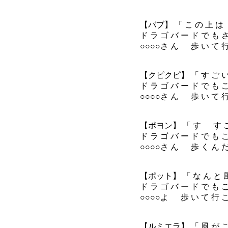
【バブ】 「 こ の 上 は
ド ラ ゴ バ ー ド で も 
○○○○さ ん 歩 い て 行
【クピクピ】 「 す ご い
ド ラ ゴ バ ー ド で も 
○○○○さ ん 歩 い て 行
【ポヨン】 「 す す ご 
ド ラ ゴ バ ー ド で も 
○○○○さ ん 歩 く ん だ
【ポット】 「 な ん と 風
ド ラ ゴ バ ー ド で も 
○○○○よ 歩 い て 行 こ
【ルミエラ】 「 風 が こ 