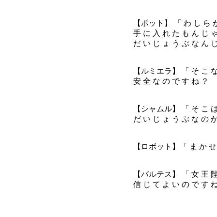
【ポット】 「 わ し ら 
手 に 入 れ た も ん じ 
だ い じ ょ う ぶ な ん 
【ルミエラ】 「 そ こ 
安 全 な の で す ね ？
【シャムル】 「 そ こ 
だ い じ ょ う ぶ な の 
【ロボット】「 ま か せ 
【バルテス】 「 女 王 陛
信 じ て よ い の で す 