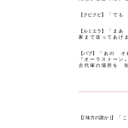
【クピクピ】 「 で も と
【ルミエラ】 「 ま あ か
家 ま で 送 っ て あ げ 
【バブ】 「 あ の そ れ
『 オ ー ラ ス ト ー ン 
古 代 塚 の 場 所 を 知
【[ 味方の誰か ]】 「 こ 