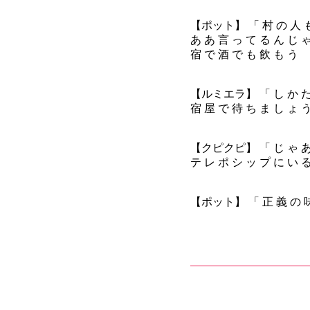
【ポット】 「 村 の 人 
あ あ 言 っ て る ん じ 
宿 で 酒 で も 飲 も う
【ルミエラ】 「 し か た 
宿 屋 で 待 ち ま し ょ 
【クピクピ】 「 じ ゃ 
テ レ ポ シ ッ プ に い 
【ポット】 「 正 義 の 味