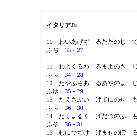
イタリアJr.
10 わいあげぢ るだだのじ 
ふぢ
33－27
11 わよくるわ るまよのざ 
ふぶ
34－28
12 たやふぢあ るあやのよ 
ふゆ
35－29
13 たえざぶい げでにのせ 
ふふ
36－30
14 たくよるく げだつのふ 
ふそ
36－31
15 むにつぢけ げませのぼ 