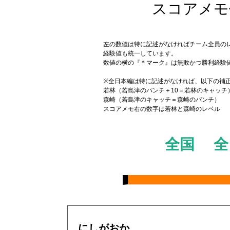
スコアメモ作成
左の数値は特に記述がなければチーム全員の
経験値も統一しています。
数値の横の『＊マーク』は無敗かつ勝利経験
※全日本編は特に記述がなければ、以下の補
若林（若島津のパンチ＋10＝若林のキャッチ
森崎（若島津のキャッチ＝森崎のパンチ）
スコアメモ右の数字は若林と森崎のレベル
全国
全
にしがおか