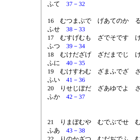
ふて
37－32
16 むつまぶで げあてのか 
ふせ
38－33
17 むすげむも ざでそです 
ふつ
39－34
18 むけだざげ ざだまでじ 
ふに
40－35
19 むけすわむ ざまふでざ 
ふい
41－36
20 りせじぼだ ざあゆでよ 
ふか
42－37
21 りまぼむや むでぶでせ 
ふあ
43－38
22 りのかざつ むだぢでふ 