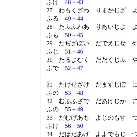
ふげ
48－43
27 わもくざわ りまかじざ 
ふる
49－44
28 たふふわあ りあいじよ 
ふも
50－45
29 たぢざぼい だでえじせ 
ふじ
51－46
30 たるよむく だだくじふ 
ふで
52－47
31 たげせざけ だますじぼ 
ふの
53－48
32 むぶふざで だあけじか 
ふの
55－49
33 だむげあも よじのもす 
ふけ
56－50
34 だぼだあげ よよでもじ 