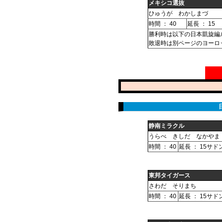
メキシコ選抜
ひゅうが わかしまづ
時間 ： 40
延長 ： 15
勝利時は以下の日本凱旋編
敗退時は別ページのヨーロ
静南ミラクル
うらべ きしだ なかやま
時間 ： 40
延長 ： 15サド
東邦タイガース
さわだ そりまち
時間 ： 40
延長 ： 15サド