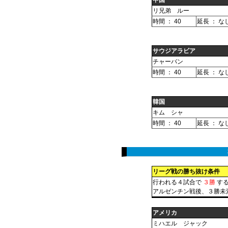
中国
リ兄弟 ルー
時間 ： 40
延長 ： な
サウジアラビア
チャーバン
時間 ： 40
延長 ： な
韓国
キム シャ
時間 ： 40
延長 ： な
リーグ戦の勝ち抜け条件
行われる４試合で
３勝
する
アルゼンチン戦後、３勝未
アメリカ
ミハエル ジャック