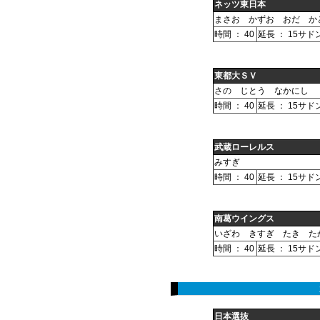
ネッツ東日本
まさお かずお おだ か
時間 ： 40
延長 ： 15サド
東都大ＳＶ
さの じとう なかにし
時間 ： 40
延長 ： 15サド
武蔵ローレルス
みすぎ
時間 ： 40
延長 ： 15サド
南葛ウイングス
いざわ きすぎ たき た
時間 ： 40
延長 ： 15サド
日本選抜