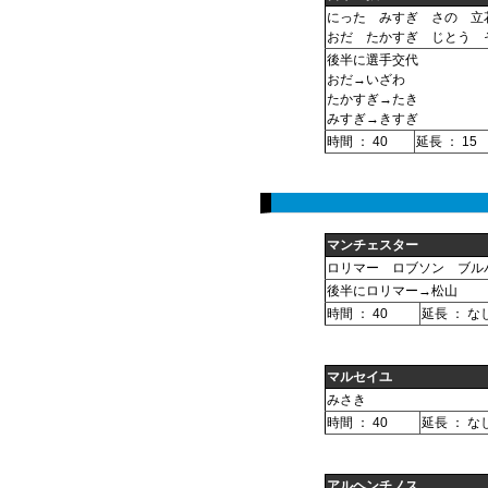
にった みすぎ さの 立
おだ たかすぎ じとう 
後半に選手交代
おだ→いざわ
たかすぎ→たき
みすぎ→きすぎ
時間 ： 40
延長 ： 15
マンチェスター
ロリマー ロブソン ブル
後半にロリマー→松山
時間 ： 40
延長 ： な
マルセイユ
みさき
時間 ： 40
延長 ： な
アルヘンチノス