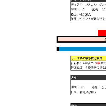
ディアス パスカル ボル
時間 ： 40
延長 ： 15
松山・岬が加入
勝敗でイベントが異なりま
リーグ戦の勝ち抜け条件
行われる４試合で
３勝
する
韓国戦後、３勝未満の場合
タイ
時間 ： 40
延長 ： な
日向・若島津が加入