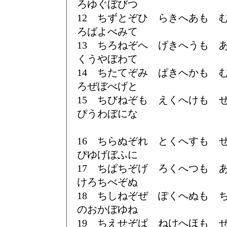
ろゆぐぼびつ
12 ちずとぞひ らきへあも
ろばよべみて
13 ちろねぞへ げきへうも
くうやぼわて
14 ちたてぞみ ぱきへかも
ろぜぼべげと
15 ちびねぞも えくへけも
ぴうわぼにな
16 ちらぬぞれ とくへすも
ぴゆげぼふに
17 ちぱちぞげ ろくへつも
けろちべぞぬ
18 ちしねぞぜ ぽくへぬも
のおかぼゆね
19 ちえせぞぱ ねけへほも