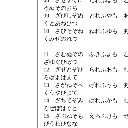
08 ざぜすぞに たれふぽも
ろぬそのおち
09 ざぴしぞぬ とれふやも
くとあねひつ
10 ざぴそぞね ねれふゆも
くみぜのれつ
11 ざむぬぞの ふきふよも
ざゆぐひぼつ
12 ざぜとぞひ られふあも
ろばよはまて
13 ざがねぞへ げれふうも
くうやひよて
14 ざちてぞみ ぱれふかも
ろぜぼはぐと
15 ざぶねぞも えろふけも
ぴうわひなな