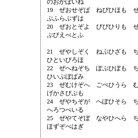
のおかぼいね
19 ぜおせぞぱ ねぴひほも
ぷふらぶずは
20 ぜおとぞよ びぴひりも
ぷびえべとふ
21 ぜやしぞく ねぷひざも
ひといびろほ
22 ぜへねぞち ぽぷひぼも
ひいぷぼぱみ
23 ぜむけぞへ ごぺひうら
げかさびぷも
24 ぜやちぞが へぽひそら
へろつべいる
25 ぜやてぞぼ なやひへら
ほずぞべはぎ