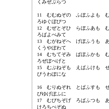
くみぜぶらつ
11 むむぬぞの ふぼふよも
ろゆぐぼびつ
12 むぜとぞひ らぼふあも
ろばよべみて
13 むがねぞへ げぼふうも
くうやぼわて
14 むちてぞみ ぱぼふかも
ろぜぼべげと
15 むぶねぞも えぱふけも
ぴうわぼにな
16 むりぬぞれ とぱふすも
ぴゆげぼふに
17 むぴちぞげ ろぱふつも
けろちべぞぬ