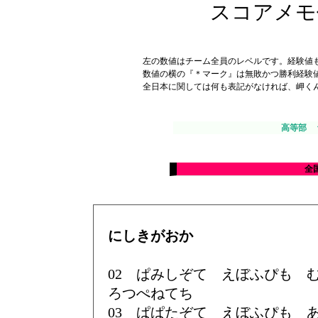
スコアメモ作成
左の数値はチーム全員のレベルです。経験値
数値の横の『＊マーク』は無敗かつ勝利経験
全日本に関しては何も表記がなければ、岬く
高等部
全
にしきがおか
02 ぱみしぞて えぼふぴも
ろつぺねてち
03 ぱぱたぞて えぼふぴも