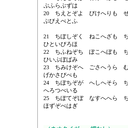
ぷふらぶずは
20 ちえとぞよ びけへりも
ぷびえべとふ
21 ちぽしぞく ねこへざも
ひといびろほ
22 ちふねぞち ぽこへぼも
ひいぷぼぱみ
23 ちみけぞへ ごさへうら
げかさびべも
24 ちぽちぞが へしへそら
へろつべいる
25 ちぽてぞぼ なすへへら
ほずぞべはぎ