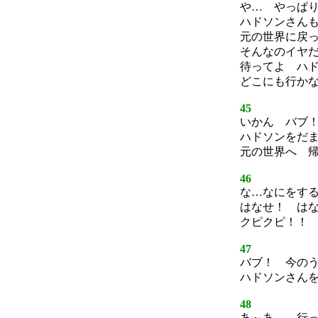
や… やっぱ
ハドソンさん
元の世界に戻
そんなのイヤ
待ってよ ハ
どこにも行か
45
いかん バブ
ハドソンをだ
元の世界へ 
46
な…なにをす
はなせ！ は
クピクピ！！
47
バブ！ 今の
ハドソンさん
48
あ～あ… 行