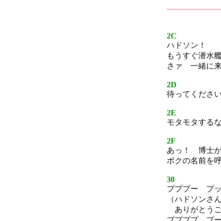
2C
ハドソン！
もうすぐ潜水
さァ 一緒に
2D
待ってくださ
2E
モタモタする
2F
あっ！ 博士
ボクの名前を
30
プププー プ
（ハドソンさ
ありがとうご
ププププ プ