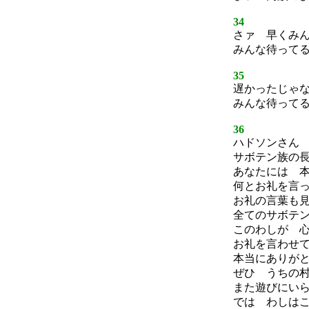
34
さァ 早くみ
みんな待って
35
遅かったじゃ
みんな待って
36
ハドソンさん
サボテン族の
あなたには 
何とお礼を言
お礼の言葉も
全てのサボテ
このわしが 
お礼を言わせ
本当にありが
ぜひ うちの
また遊びにい
では わしは