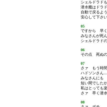
シェルドラド
潜水艦はドラ
自動で戻るよ
安心して下さ
05
ですから 早
みなさんが死
シェルドラド
06
その点 死ぬ
07
さァ もう時
ハドソンさん
みなさんにも
短い間でした
私はとっても
さァ 早く潜
08
さァ ポチ…