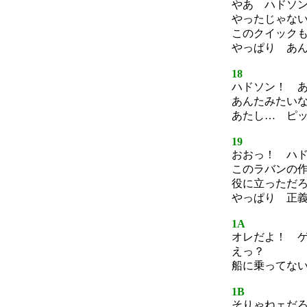
やあ ハドソ
やったじゃな
このクイック
やっぱり あ
18
ハドソン！ 
あんたみたい
あたし… ピ
19
おおっ！ ハ
このラバンの
役に立っただ
やっぱり 正
1A
オレだよ！ 
えっ？
船に乗ってな
1B
そりゃねェだ