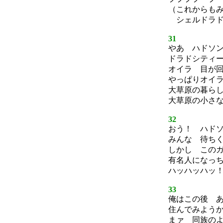
（これからも
シェルドラド
31
やあ ハドソ
ドラドシティ
オイラ 目が
やっぱりオイ
大草原の暮ら
大草原の小さ
32
おう！ ハド
みんな 待ち
しかし この
有名人になっ
ハッハッハッ
33
俺はこの後 
住んでみよう
まァ 同族の