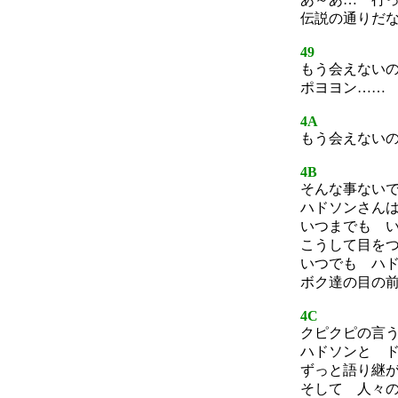
伝説の通りだ
49
もう会えない
ポヨヨン……
4A
もう会えない
4B
そんな事ない
ハドソンさん
いつまでも 
こうして目を
いつでも ハ
ボク達の目の
4C
クピクピの言
ハドソンと 
ずっと語り継
そして 人々