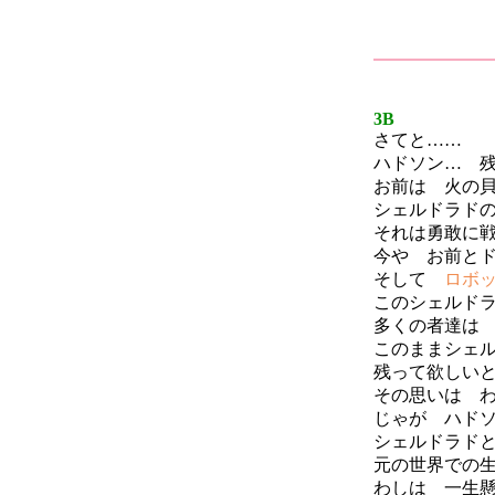
3B
さてと……
ハドソン… 
お前は 火の
シェルドラド
それは勇敢に
今や お前と
そして
ロボ
このシェルド
多くの者達は
このままシェ
残って欲しい
その思いは 
じゃが ハド
シェルドラド
元の世界での
わしは 一生