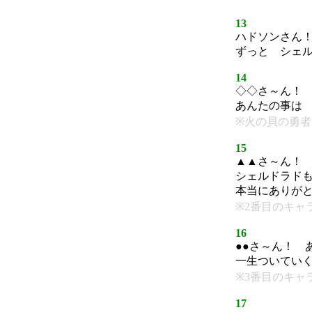
13
ハドソンさん
ずっと シェ
14
◇◇さ～ん！
あんたの事は
※火の貝の勇者
15
▲▲さ～ん！
シェルドラド
本当にありが
※2番目のキャ
16
●●さ～ん！ 
一生ついてい
※3番目のキャ
17