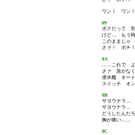
ワン！ ワン
09
ボクだって 
けど… もう
このままじゃ
さァ！ ポチ
0A
……これで 
さァ 急がな
潜水艦 オー
スイッチ オ
0B
サヨウナラ…
サヨウナラ…
どうしたんだ
胸が痛い……
0C