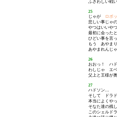
ふさわしい戦
25
じゃが
ロボ
悲しい事じゃ
やつはいいや
最初に会った
ひどい事を言
もう あやま
あやまれんじ
26
おおっ！ ハ
わしじゃ エ
父上と王様が
27
ハドソン…
そして ドラ
本当によくや
そなた達の残
このシェルド