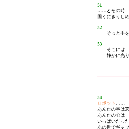
51
……とその時
固くにぎりし
52
そっと手を
53
そこには 
静かに光り輝
54
ロボット
……
あんたの事は
あんたの心は
いっぱいだっ
あの世でギャ