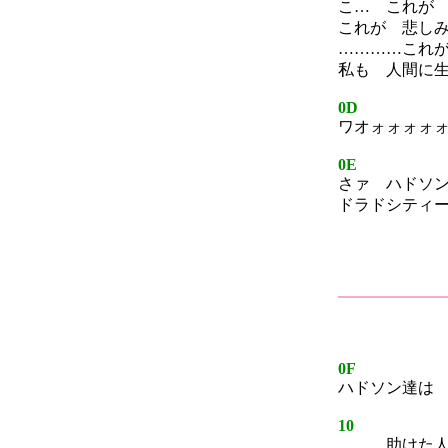
こ… これが
これが 悲し
…………これ
私も 人間に
0D
ワオォォォォ
0E
さァ ハドソ
ドラドシティ
0F
ハドソン達は
10
助けた人