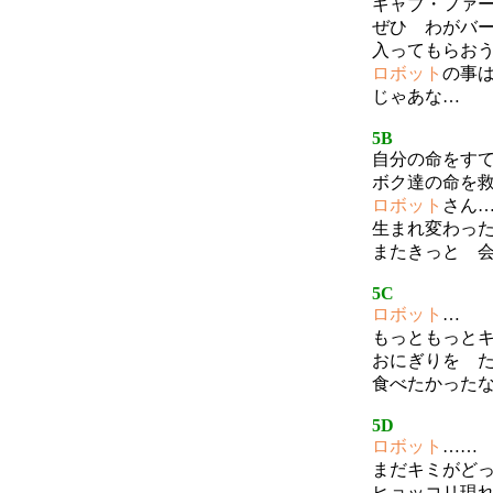
ギャブ・ファ
ぜひ わがバ
入ってもらお
ロボット
の事
じゃあな…
5B
自分の命をす
ボク達の命を
ロボット
さん
生まれ変わっ
またきっと 
5C
ロボット
…
もっともっと
おにぎりを 
食べたかった
5D
ロボット
……
まだキミがど
ヒョッコリ現