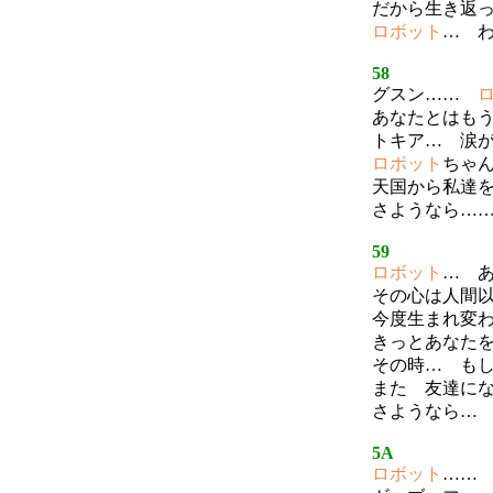
だから生き返
ロボット
… 
58
グスン……
あなたとはも
トキア… 涙
ロボット
ちゃ
天国から私達
さようなら…
59
ロボット
… 
その心は人間
今度生まれ変
きっとあなた
その時… も
また 友達に
さようなら
5A
ロボット
……