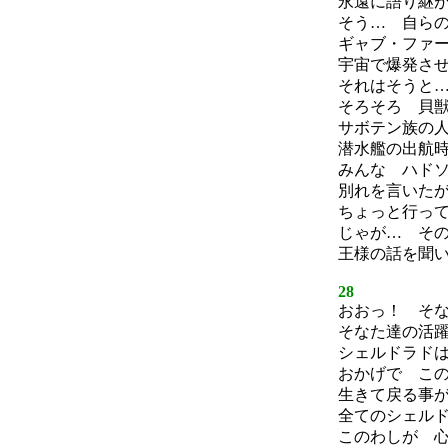
永遠に語り継
そう… 自ら
ギャブ・ファ
宇宙で爆発さ
それはそうと
そろそろ 貝
サボテン族の
潜水艦の出航
みんな ハド
別れを言いた
ちょっと行っ
じゃが… そ
王様の話を聞
28
おおっ！ そ
そなた達の活
シェルドラド
おかげで こ
生きて戻る事
全てのシェル
このわしが 