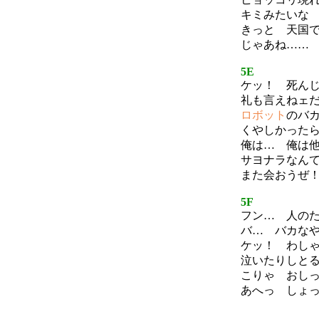
キミみたいな
きっと 天国
じゃあね…
5E
ケッ！ 死ん
礼も言えねェ
ロボット
のバ
くやしかった
俺は… 俺は
サヨナラなん
また会おうぜ
5F
フン… 人の
バ… バカな
ケッ！ わし
泣いたりしと
こりゃ おし
あへっ しょ