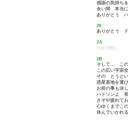
感謝の気持ち
永い間 本当
ありがとう 
29
ありがとう 
2A
※台詞無し
2B
そして… こ
この広い宇宙
その とうと
惑星基地を運
お前の事も決
ハドソンよ 
さぞや疲れて
心ゆくまでこ
休んでいかれ