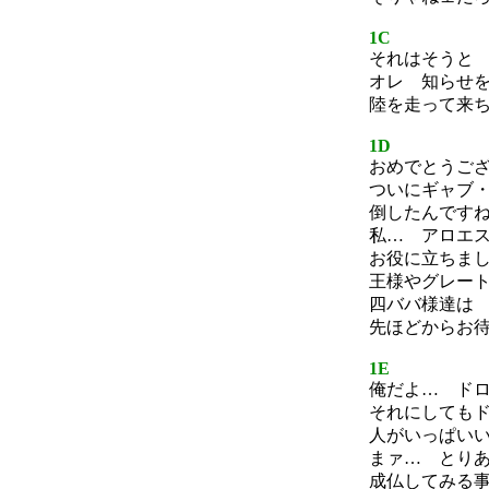
1C
それはそうと
オレ 知らせ
陸を走って来
1D
おめでとうご
ついにギャブ
倒したんです
私… アロエ
お役に立ちま
王様やグレー
四ババ様達は
先ほどからお
1E
俺だよ… ド
それにしても
人がいっぱい
まァ… とり
成仏してみる