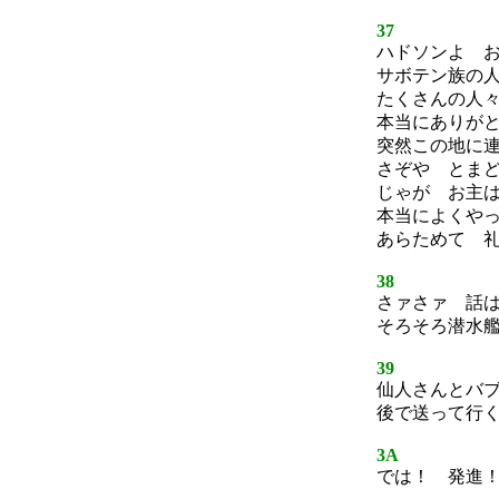
37
ハドソンよ 
サボテン族の
たくさんの人
本当にありが
突然この地に
さぞや とま
じゃが お主
本当によくや
あらためて 
38
さァさァ 話
そろそろ潜水
39
仙人さんとバ
後で送って行
3A
では！ 発進