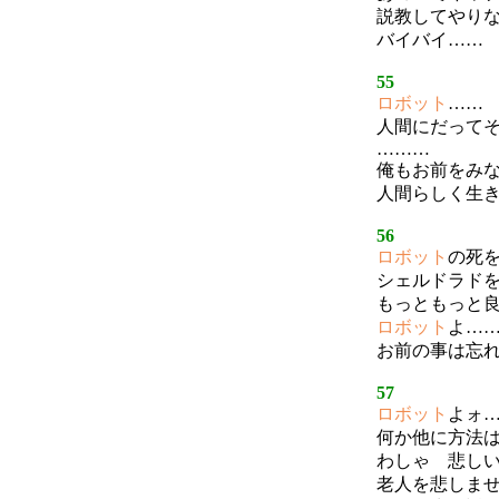
説教してやり
バイバイ……
55
ロボット
……
人間にだって
………
俺もお前をみ
人間らしく生
56
ロボット
の死
シェルドラド
もっともっと
ロボット
よ…
お前の事は忘
57
ロボット
よォ
何か他に方法
わしゃ 悲し
老人を悲しま