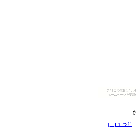
[PR] この広告は
ホームページを更新
[←] １つ前