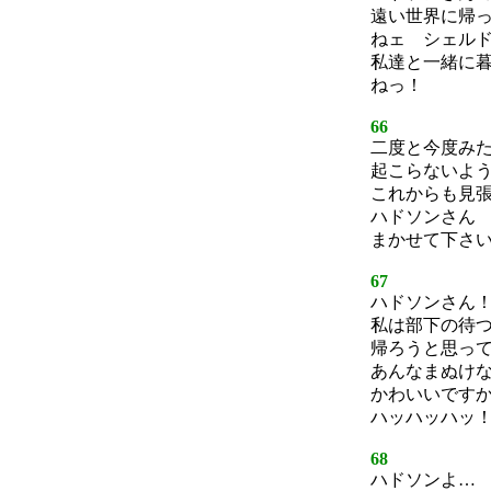
遠い世界に帰
ねェ シェル
私達と一緒に
ねっ！
66
二度と今度み
起こらないよ
これからも見
ハドソンさん
まかせて下さ
67
ハドソンさん
私は部下の待
帰ろうと思っ
あんなまぬけ
かわいいです
ハッハッハッ
68
ハドソンよ…