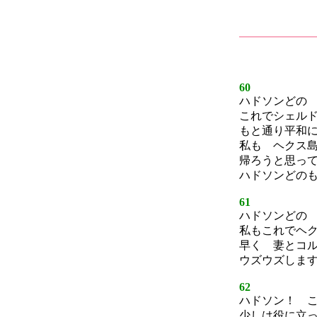
60
ハドソンどの
これでシェル
もと通り平和
私も ヘクス
帰ろうと思っ
ハドソンどの
61
ハドソンどの
私もこれでヘ
早く 妻とコ
ウズウズしま
62
ハドソン！ 
少しは役に立