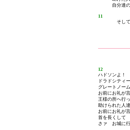
自分達の家
11
そして…
12
ハドソンよ！
ドラドシティ
グレートノー
お前にお礼が
王様の所へ行
助けられた人
お前にお礼が
首を長くして
さァ お城に