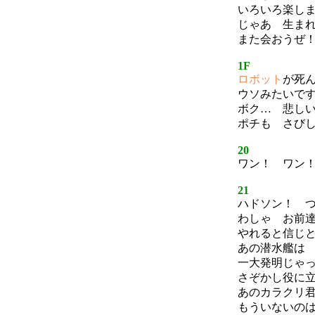
いろいろ楽し
じゃあ 生ま
また会おうぜ
1F
ロボット
が死
ウソみたいで
ボク… 悲し
ポチも さび
20
ワン！ ワン
21
ハドソン！ 
わしゃ お前
やれると信じ
あの潜水艦は
一大発明じゃ
さぞかし役に
あのカラクリ
もういないの