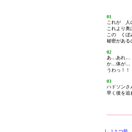
01
これが 人
これより奥
この くぼ
秘密がある
02
あ…あれ…
か…体が…
うわっ！！
03
ハドソンさ
早く後を追
[←] １つ前