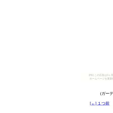
[PR] この広告は
ホームページを更新
(ガー
[←] １つ前