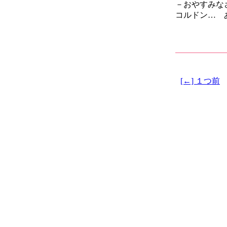
－おやすみな
コルドン… 
[←] １つ前