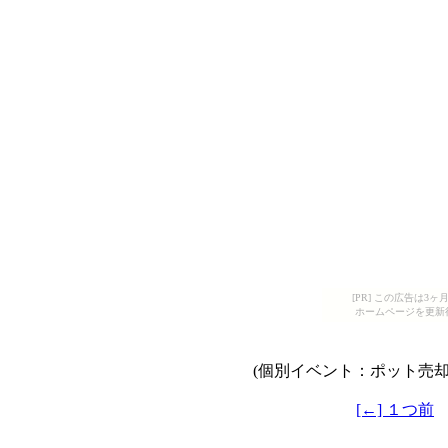
[PR] この広告は
ホームページを更新
(個別イベント：ポット売
[←] １つ前