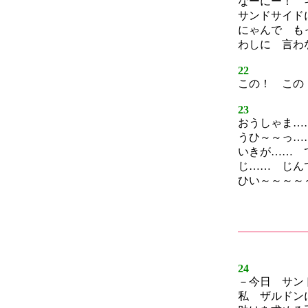
なーにー！ 
サンドサイド
にゃんで も
わしに 言わ
22
この！ この
23
おうしゃま…
うひ～～っ…
いきが…… 
じ…… じん
ひい～～～～
24
－今日 サン
私 ザルドン