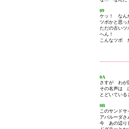
09
ケッ！ なん
ツボかと思っ
ただの古いツ
へん！
こんなツボ 
0A
さすが わが
その名声は 
とどいている
0B
このサンドサ
アバルーダさ
今 あの辺り