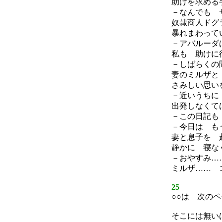
助けを求める
－なんでも 
奴隷商人ドグ
暴れまわって
－アバルーダ
私も 助けに
－しばらくの
妻のミルザと
さみしい思い
－近いうちに
出発しなくて
－この日記も
－今日は も
妻と息子を 
静かに 寝な
－おやすみ…
ミルザ…… 
25
○○は 次の
そこには無い