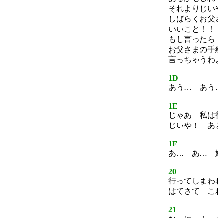
それよりじい
しばらくお父
いいこと！！
もし言ったら
お父さまの手
言っちゃうわ
1D
あう… あう
1E
じゃあ 私は
じいや！ あ
1F
あ… あ… 
20
行ってしまわ
はてさて こ
21