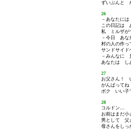
ずいぶんと 
26
－あなたには
この日記は 
私 ミルザが
－今日 あな
村の人の作っ
サンドサイド
－みんなに 
あなたは し
27
お父さん！ 
がんばってね
ボク いい子
28
コルドン…
お前はまだ小
男として 父
母さんをしっ