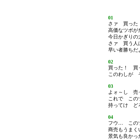
01
さァ 買った
高価なツボが
今日かぎりの
さァ 買う人
早い者勝ちだ
02
買った！ 買
このわしが 
03
よォ～し 売
これで この
持ってけ ど
04
フウ… この
商売もうまく
景気も良かっ