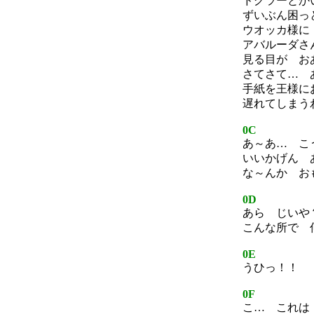
ドグラーとか
ずいぶん困っ
ウオッカ様に
アバルーダさ
見る目が お
さてさて… 
手紙を王様に
遅れてしまう
0C
あ～あ… こ
いいかげん 
な～んか お
0D
あら じいや
こんな所で 
0E
うひっ！！
0F
こ… これは