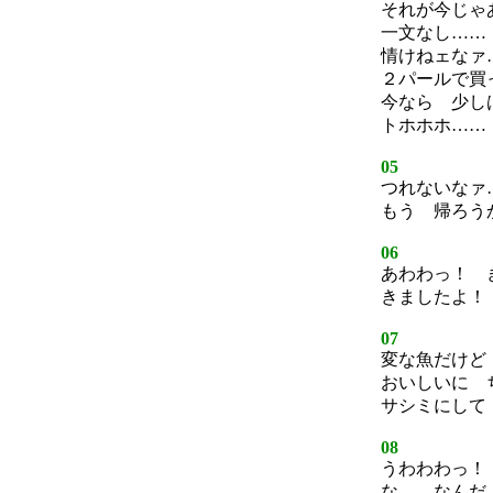
それが今じゃ
一文なし……
情けねェなァ
２パールで買
今なら 少し
トホホホ……
05
つれないなァ
もう 帰ろう
06
あわわっ！ 
きましたよ！
07
変な魚だけど
おいしいに 
サシミにして
08
うわわわっ！
な… なんだ