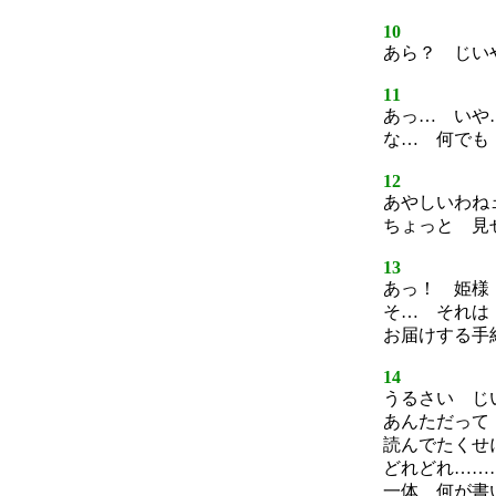
10
あら？ じい
11
あっ… いや
な… 何でも
12
あやしいわね
ちょっと 見
13
あっ！ 姫様
そ… それは
お届けする手
14
うるさい じ
あんただって
読んでたくせ
どれどれ……
一体 何が書