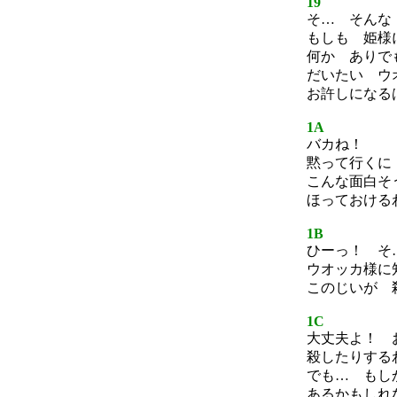
19
そ… そんな
もしも 姫様
何か ありで
だいたい ウ
お許しになる
1A
バカね！
黙って行くに
こんな面白そ
ほっておける
1B
ひーっ！ そ
ウオッカ様に
このじいが 
1C
大丈夫よ！ 
殺したりする
でも… もし
あるかもしれ