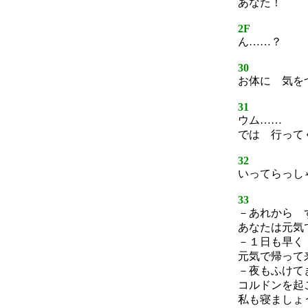
あなた！
2F
ん……？
30
お体に 気を
31
ウム……
では 行って
32
いってらっし
33
－あれから 
あなたは元気
－１日も早く
元気で帰って
－夜もふけて
コルドンを起
私も寝ましょ