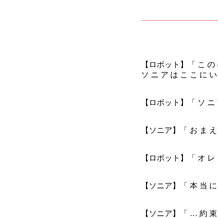
【ロボット】「 こ の に
ソ ニ ア は こ こ に い
【ロボット】「 ソ ニ 
【ソニア】「 お ま え 
【ロボット】「 オ レ
【ソニア】「 本 当 に 変
【ソニア】「 … 約 束