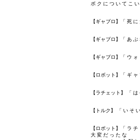
ボ ク に つ い て こ い
【ギャブロ】「 死 に た
【ギャブロ】「 あ ぶ 
【ギャブロ】「 ウ ォ 
【ロボット】「 ギ ャ 
【ラチェット】 「 は 
【トルク】 「 い そ い
【ロボット】「 ラ チ 
大 変 だ っ た な