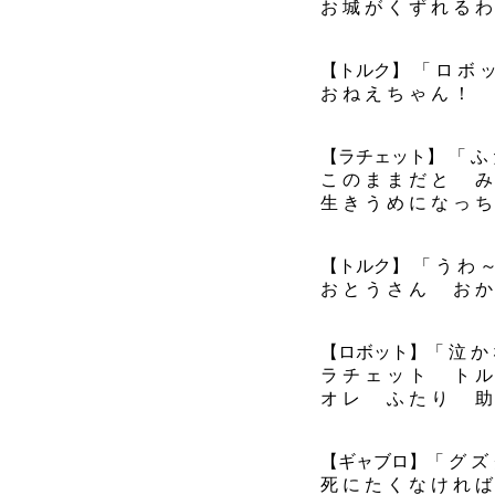
お 城 が く ず れ る わ
【トルク】 「 ロ ボ ッ 
お ね え ち ゃ ん ！
【ラチェット】 「 ふ た
こ の ま ま だ と み
生 き う め に な っ ち
【トルク】 「 う わ ～
お と う さ ん お か 
【ロボット】「 泣 か 
ラ チ ェ ッ ト ト ル
オ レ ふ た り 助 
【ギャブロ】「 グ ズ グ
死 に た く な け れ ば