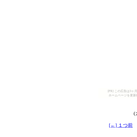
[PR] この広告は
ホームページを更新
[←] １つ前