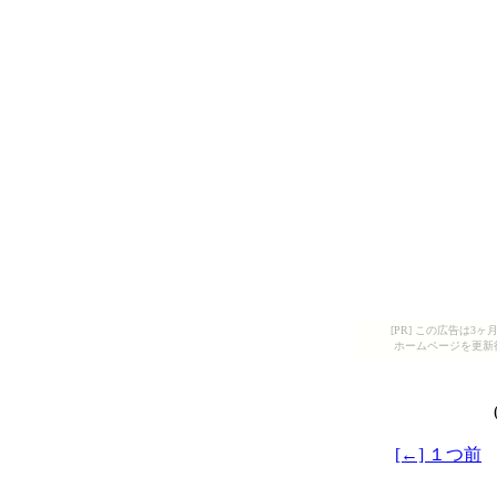
[PR] この広告は
ホームページを更新
[←] １つ前