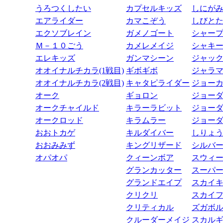
うろつくしたい
カプセルキッズ
しにが
エアライダー
カマこぞう
しびと
エクソブレイン
ガメノゴート
シャー
Ｍ－１０ごう
カメレメイジ
シャキ
エレキッズ
ガンマシーン
ジャッ
オオイナルチカラ(1戦目)
ギボギボ
ジャラ
オオイナルチカラ(2戦目)
キャタピライダー
ジョー
オーク
ギョロン
ジョーダ
オークチャイルド
キラーラビット
ジョーダ
オークロッド
キラムラー
ジョーダ
おおトカゲ
キルダイバー
しりょ
おおみみず
キングリザード
シルバ
オパオパ
クィーンボア
スウィ
グランカッター
スーパ
グランドエイプ
スカイ
クリクリ
スカイ
クリティカル
ズガボ
クルーダーメイジ
スカル