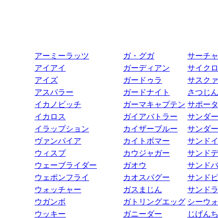
アーミーラッツ
ガ・グガ
サーチ
アイアイ
ガーディアン
サイク
アイズ
ガードゥラ
サスク
アスパラー
ガードナイト
さつじ
イカノビッチ
ガーマキャプテン
サポー
イカロス
ガイアバトラー
サンダ
イラップション
カイザーブルー
サンダ
ヴァンパイア
カイトボマー
サンド
ウィスプ
カウジャガー
サンド
ウェーブライダー
ガオウ
サンド
ウェポンフライ
カオスパグー
サンド
ウォッチャー
ガスまじん
サンド
ウガンボ
ガトリングエッグ
シーウ
ウッキー
ガニーダー
じげん