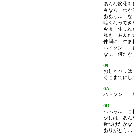
あんな変化を
今なら わか
ああっ… な
暗くなってき
今度 生まれ
私も あんた
仲間に 生ま
ハドソン… 
な… 何だか
09
おしゃべりは
そこまでにし
0A
ハドソン！ 
0B
へへっ… こ
少しは あん
近づけたかな
ありがとう…