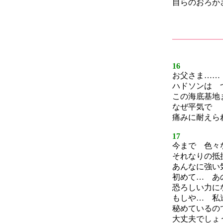
自らのおろか
16
お父さま……
ハドソンは 
この海底基地
なぜ平気で
痛みに耐えら
17
今まで 色々
それなりの抵
あんなに強い
初めて… あ
恐ろしい力に
もしや… 私
秘めているの
大丈夫でしょ