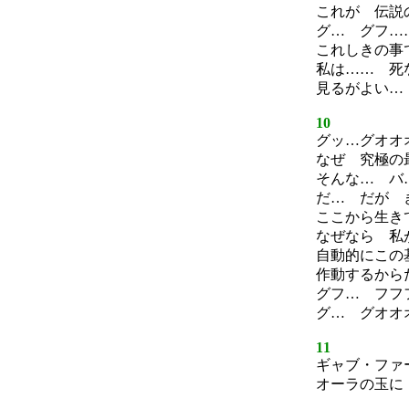
これが 伝説
グ… グフ…
これしきの事
私は…… 死
見るがよい…
10
グッ…グオオ
なぜ 究極の
そんな… バ
だ… だが 
ここから生き
なぜなら 私
自動的にこの
作動するから
グフ… フフ
グ… グオオ
11
ギャブ・ファ
オーラの玉に