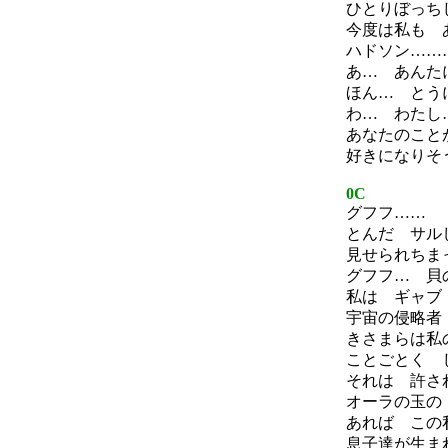
ひとりぼっち
今度は私も 
ハドソン……
あ… あんた
ほん… とう
わ… わたし
あなたのこと
好きになりそ
0C
グフフ……
とんだ サル
見せられちま
グフフ… 貝
私は ギャブ
宇宙の侵略者
きさまらは私
ことごとく 
それは 許さ
オーラの玉の
あれば この
息子達が生ま