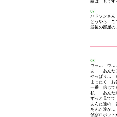
敵は もうす
07
ハドソンさん
どうやら こ
最後の部屋の
08
ウッ… ウ…
あ… あんた
やっぱり… 
まったく お
一番 信じて
私… あんた
ずっと見てて
あんた達の 
あんた達が…
偵察ロボット