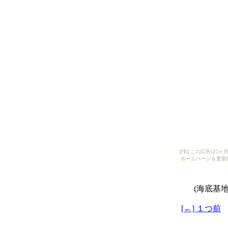
[PR] この広告は
ホームページを更新
(海底基
[←] １つ前