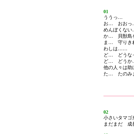
01
ううっ…
お… おおっ
めんぼくない
か… 貝獣島
ま… 守りき
わしは……
ど… どうな
ど… どうか
他の人々は助
た… たのみ
02
小さいタマゴ
まだまだ 成