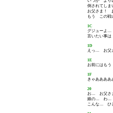
いつか より
倒されてしま
お父さま！ 
もう この戦
1C
グジューよ…
言いたい事は
1D
えっ… お父
1E
お前にはもう
1F
きゃああああ
20
お… お父さ
娘の… わ…
こんな… ひ