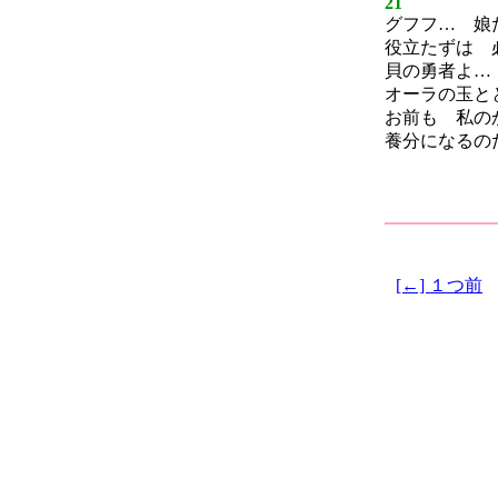
21
グフフ… 娘
役立たずは 
貝の勇者よ…
オーラの玉と
お前も 私の
養分になるの
[←] １つ前