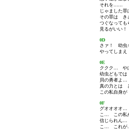
それを……
じゃました罪
その罪は き
つぐなっても
見るがいい！
0D
さァ！ 幼虫
やってしまえ
0E
ククク… や
幼虫どもでは
貝の勇者よ…
真の力とは 
この私自身が
0F
グオオオオ…
こ… この私
信じられん…
こ… これが