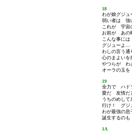
18
わが娘グジュ
弱い者は 強
これが 宇宙
お前が あの
こんな事には
グジューよ…
わしの言う通
心のまよいを
やつらが わ
オーラの玉を
19
全力で ハド
愛だ 友情だ
うちのめして
行け！ グジ
わが最強の息
誕生するのも
1A