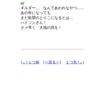
0F
ギルダー… なんてあわれなやつ……
あの年になっても
まだ欲望のとりこになるとは…
ハドソンさん！
さァ早く 大地の貝を！
[←] １つ前
[↑] 戻る [↑]
１つ先 [→]