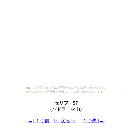
[PR] この広告は3ヶ月以上更新がないため表示されています。
ホームページを更新後24時間以内に表示されなくなります。
セリフ 57
(バドラー火山)
[←] １つ前
[↑] 戻る [↑]
１つ先 [→]