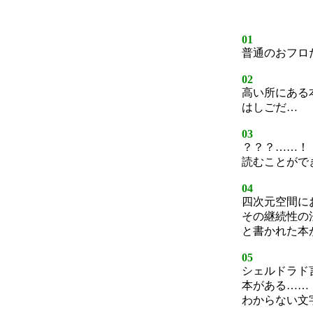
01
普通のおフロ
02
高い所にある
はしごだ…
03
？？？……！
読むことがで
04
四次元空間に
その継続性の
と書かれた本
05
シェルドラド
本がある……
わからない文