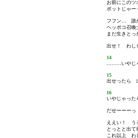
お前にこのツ
ポットじゃー
フフン… 誰
ヘッポコ召喚
まだ生きとっ
出せ！ わし
14
………いやじ
15
出せったら 
16
いやじゃった
だせーーーっ
ええい！ う
とっとと出て
これ以上 わ