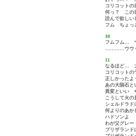
コリコットの
何っ？ この
読んで欲しい
フム ちょっ
10
フムフム… 
…………ウウ
11
なるほど… 
コリコットの
正しかったよ
あの大隕石と
異変といい 
こうして火の
シェルドラド
何よりのあか
ハドソンよ
わが父グレー
ブリザランド
ブリザランド