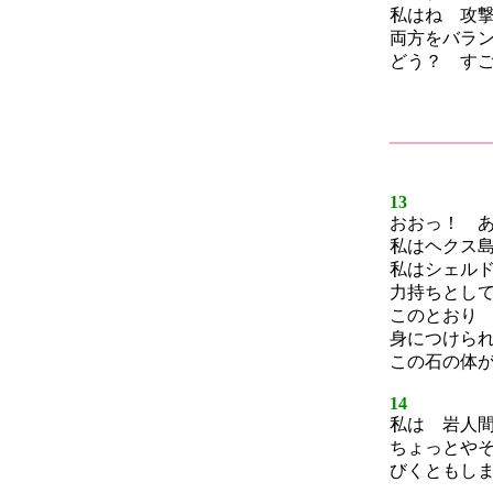
私はね 攻
両方をバラ
どう？ すご
13
おおっ！ 
私はヘクス
私はシェル
力持ちとし
このとおり
身につけら
この石の体
14
私は 岩人
ちょっとや
びくともし