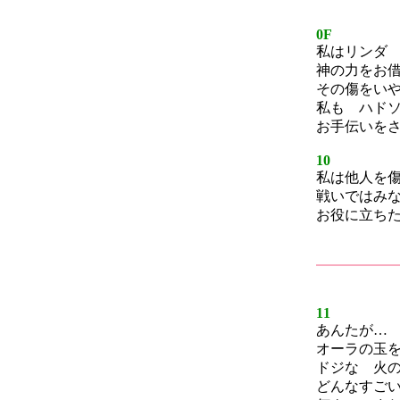
0F
私はリンダ
神の力をお
その傷をい
私も ハド
お手伝いを
10
私は他人を
戦いではみ
お役に立ち
11
あんたが…
オーラの玉
ドジな 火
どんなすご