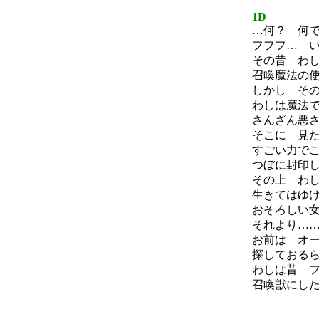
1D
…何？ 何
フフフ… 
その昔 わ
召喚魔法の
しかし そ
わしは魔法
さんざん悪
そこに 見
すごい力で
つぼに封印
その上 わ
生きてはゆ
おそろしい
それより…
お前は オ
探しておる
わしは昔 
召喚獣にし