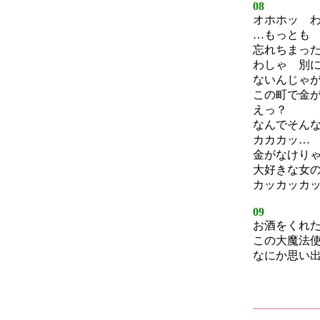
08
オホホッ 
…もっとも
忘れちまっ
わしゃ 別
ないんじゃ
この町で金
えっ？
なんでそん
カカカッ…
金がなけり
大好きな女
カッカッカ
09
お酒をくれ
この大魔法
なにか思い