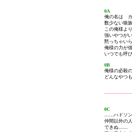
0A
俺の名は 
数少ない狼
この俺様よ
強いやつが
黙っちゃい
俺様の力が
いつでも呼
0B
俺様の必殺
どんなやつ
0C
……ハドソ
仲間以外の
できぬ……