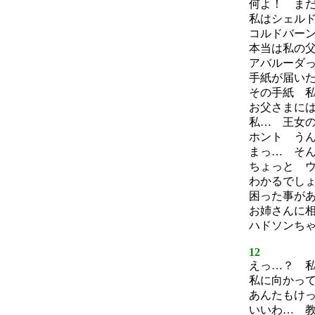
何よ！ ま
私はシェル
コルドバー
本当は私の
アバルーダ
手紙が届い
その手紙 
お父さまに
私… 王女
ホント う
まっ… そ
ちょっと 
わかるでし
困った事が
お姉さんに相
ハドソンちゃ
12
えっ…？ 
私に向かっ
あんたもけ
いいわ… 教