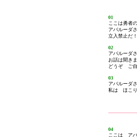
01
ここは勇者
アバルーダ
立入禁止だ
02
アバルーダ
お話は聞き
どうぞ ご
03
アバルーダ
私は ほこ
04
ここは ア