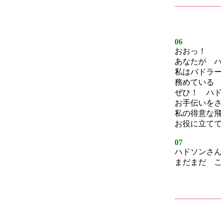
06
おおっ！
あなたが 
私はバドラ
務めている
ぜひ！ ハ
お手伝いを
私の得意な
お役に立て
07
ハドソンさ
まだまだ 