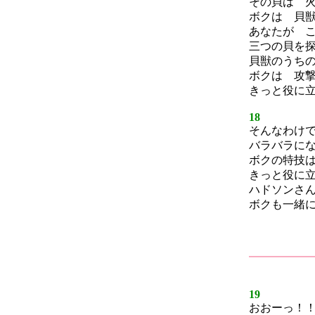
その貝は 
ボクは 貝
あなたが 
三つの貝を
貝獣のうち
ボクは 攻
きっと役に
18
そんなわけ
バラバラに
ボクの特技
きっと役に
ハドソンさ
ボクも一緒
19
おおーっ！