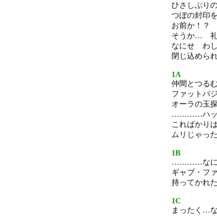
ひさしぶり
つぼの封印
お前か！？
そうか… 
なにせ わ
閉じ込めら
1A
仲間とつる
ファットバ
オーラの玉
…………ハ
こればかり
ムリじゃっ
1B
…………な
ギャブ・フ
持ってかれ
1C
まったく…