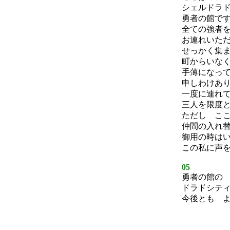
シェルドラ
勇者の館で
全ての強者
お連れいた
せっかく集
町からいな
手薄になっ
申しわけあ
一度に連れ
三人を限度
ただし こ
仲間の入れ
御用の時は
この私に声
05
勇者の館の
ドラドシテ
今後とも 