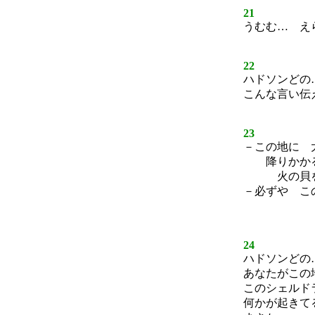
21
うむむ… え
22
ハドソンどの
こんな言い伝
23
－この地に 
降りかかる
火の貝をま
－必ずや こ
救う
24
ハドソンどの
あなたがこの
このシェルド
何かが起きて