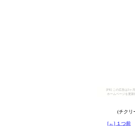
[PR] この広告は
ホームページを更新
(チクリ
[←] １つ前