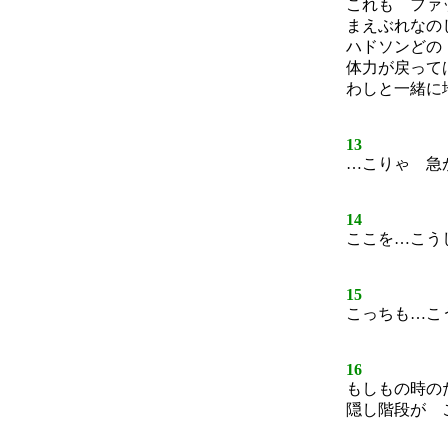
これも ファ
まえぶれなの
ハドソンどの
体力が戻って
わしと一緒に
13
…こりゃ 急
14
ここを…こう
15
こっちも…こ
16
もしもの時の
隠し階段が 