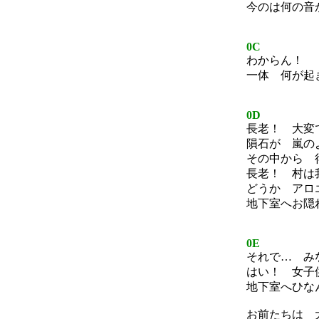
今のは何の音
0C
わからん！
一体 何が起
0D
長老！ 大変
隕石が 嵐の
その中から 
長老！ 村は
どうか アロ
地下室へお隠
0E
それで… み
はい！ 女子
地下室へひな
お前たちは 