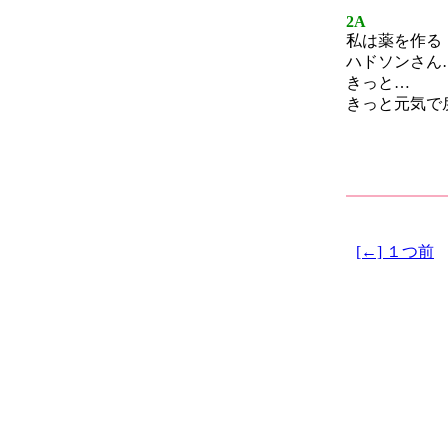
2A
私は薬を作る
ハドソンさん
きっと…
きっと元気で
[←] １つ前