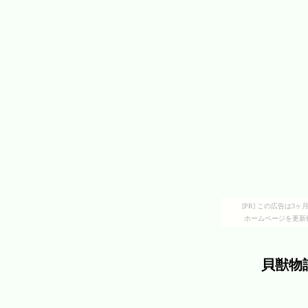
[PR] この広告は
ホームページを更新
貝獣物