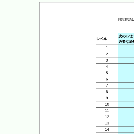
貝獣物語
次のLV
レベル
必要な経
1
2
3
4
5
6
7
8
9
10
11
12
13
14