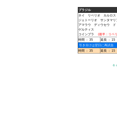
ブラジル
ネイ リベリオ カルロス
ジェトーリオ サンタマリ
アマラウ ディウセウ ド
ゲルティス
コインブラ
(後半：リベ
時間 ： 35
延長 ： 15
引き分けは翌日に再試合
時間 ： 35
延長 ： 15
キ