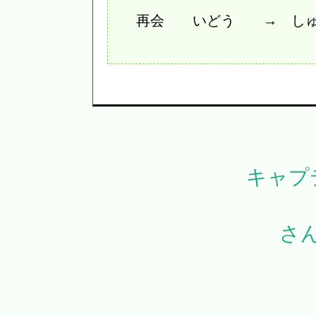
再会 いどう → しゅ
キャプ
さ