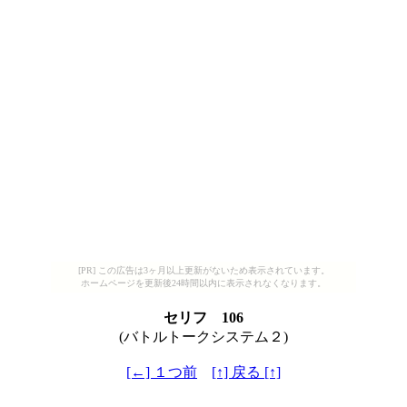
[PR] この広告は3ヶ月以上更新がないため表示されています。
ホームページを更新後24時間以内に表示されなくなります。
セリフ 106
(バトルトークシステム２)
[←] １つ前
[↑] 戻る [↑]