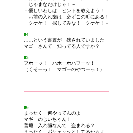
じゃまなだけじゃ！－
－優しいわしは ヒントを教えよう！
お前の入れ歯は 必ずこの町にある！
クケケ！ 探してみな！ クケケ！－
04
……という書置が 残されていました
マゴーさんて 知ってる人ですか？
05
フホーッ！ ハホーホハフーッ！
（くそーっ！ マゴーのやつーっ！）
06
まったく 何やってんのよ
マギーのじいちゃん！
普通 入れ歯なんて 盗まれる？
まったく ポケェ～ッとしてるからよ