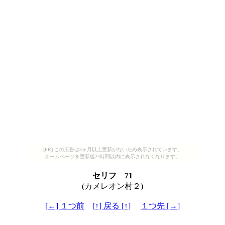
[PR] この広告は3ヶ月以上更新がないため表示されています。
ホームページを更新後24時間以内に表示されなくなります。
セリフ 71
(カメレオン村２)
[←] １つ前
[↑] 戻る [↑]
１つ先 [→]