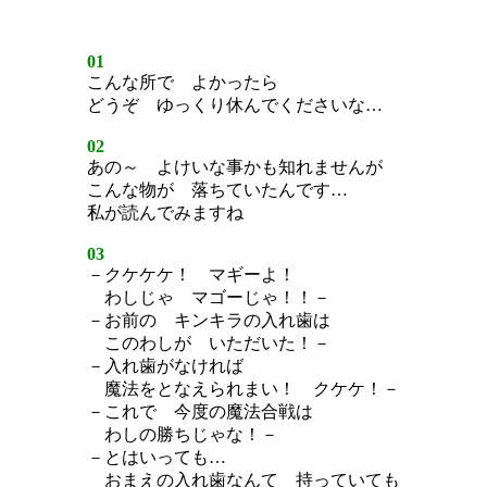
01
こんな所で よかったら
どうぞ ゆっくり休んでくださいな…
02
あの～ よけいな事かも知れませんが
こんな物が 落ちていたんです…
私が読んでみますね
03
－クケケケ！ マギーよ！
わしじゃ マゴーじゃ！！－
－お前の キンキラの入れ歯は
このわしが いただいた！－
－入れ歯がなければ
魔法をとなえられまい！ クケケ！－
－これで 今度の魔法合戦は
わしの勝ちじゃな！－
－とはいっても…
おまえの入れ歯なんて 持っていても