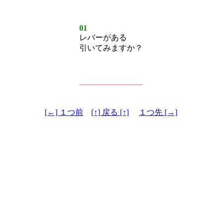
01
レバーがある
引いてみますか？
[←] １つ前
[↑] 戻る [↑]
１つ先 [→]