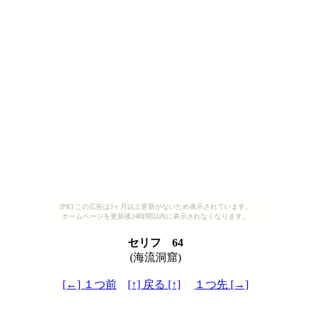
[PR] この広告は3ヶ月以上更新がないため表示されています。
ホームページを更新後24時間以内に表示されなくなります。
セリフ 64
(海流洞窟)
[←] １つ前
[↑] 戻る [↑]
１つ先 [→]