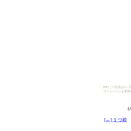
[PR] この広告は
ホームページを更新
[←] １つ前