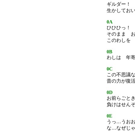
ギルダー！
生かしてお
0A
ひひひっ！
そのまま 
このわしを
0B
わしは 年
0C
この不思議
昔の力が復
0D
お前らごと
負けはせん
0E
うっ…うお
な…なぜじ