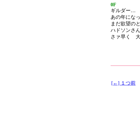
0F
ギルダー…
あの年にな
まだ欲望の
ハドソンさ
さァ早く 
[←] １つ前