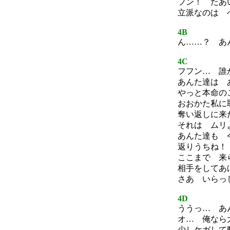
フン！ たあ
立派なのは 
4B
ん……？ あ
4C
フフン… 誰
あんた達は 
やっと本命の
おおかた私に
奪い返しに来
それは ムリ
あんた達も 
返りうちね！
ここまで 来
相手をしてあ
さあ いらっ
4D
ううっ… あ
オ… 俺なら
少しケガして