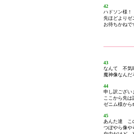
42
ハドソン様！
先ほどよりゼ
お待ちかねで
43
なんて 不気
魔神像なんだ
44
申し訳ござい
ここから先は
ゼニム様から
45
あんた達 こ
つぼやら像や
自由だけど 