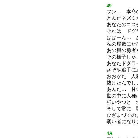
49
フン… 本命
とんだネズミ
あなたのコス
それは ドグ
ははーん… 
私の屋敷にた
あの貝の勇者
その様子じゃ
あなたドグラ
さぞや追手に
おおかた 人
抜けたんでし
あんた… 甘
世の中に人種
強いやつと 
そして常に 
ひざまづくの
弱い者になり
4A