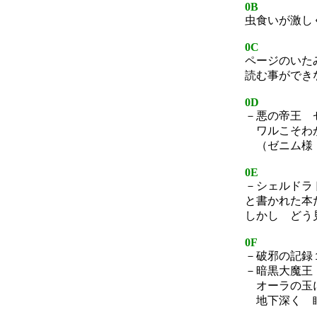
0B
虫食いが激し
0C
ページのいた
読む事ができ
0D
－悪の帝王 
ワルこそわ
（ゼニム様
0E
－シェルドラ
と書かれた本
しかし どう
0F
－破邪の記録
－暗黒大魔王
オーラの玉
地下深く 