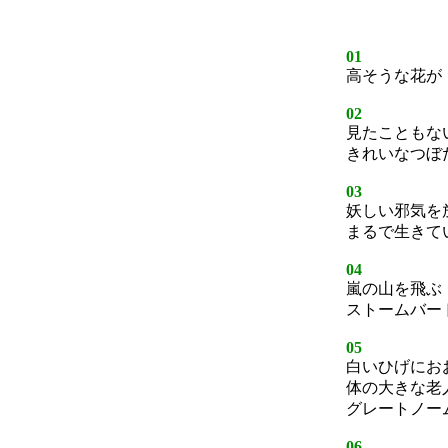
01
高そうな花が
02
見たこともな
きれいなつぼ
03
妖しい邪気を
まるで生きて
04
嵐の山を飛ぶ
ストームバー
05
白いひげにお
体の大きな老
グレートノー
06