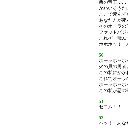
悪の帝王……
かわいそうだ
ここで死んで
あなた方が死
そのオーラの
ファットバジ
これぞ 飛ん
ホホホッ！ 
50
ホーッホッホ
火の貝の勇者
この私にかか
これでオーラ
ホーッホッホ
この私が悪の
51
ゼニム！！
52
ハッ！ あな