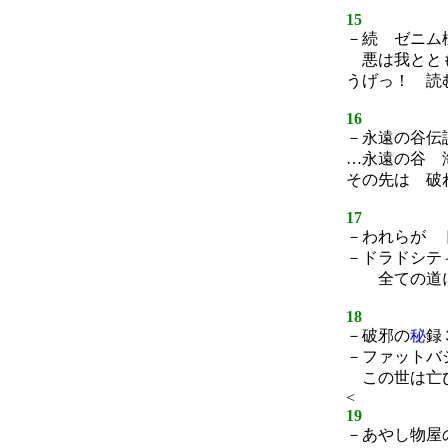
15
－続 ゼニム
悪は我とと
うげっ！ 読
16
－永遠の谷伝
…永遠の谷 
その先は 破
17
－われらが 
－ドラドシテ
全ての道に
18
－破邪の
秘
録
－ファットバ
この世は亡
<
19
－あやし物屋