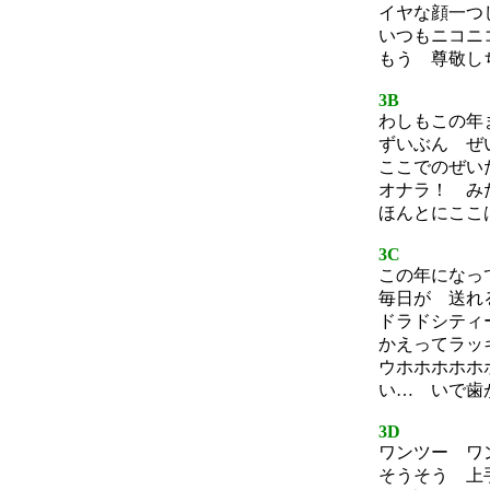
イヤな顔一つ
いつもニコニ
もう 尊敬し
3B
わしもこの年
ずいぶん ぜ
ここでのぜい
オナラ！ み
ほんとにここ
3C
この年になっ
毎日が 送れ
ドラドシティ
かえってラッ
ウホホホホホ
い… いで歯
3D
ワンツー ワ
そうそう 上