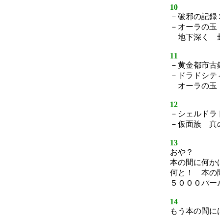
10
－破邪の記録
－オーラの玉
地下深く 
11
－黄金都市古
－ドラドシテ
オーラの玉
12
－シェルドラ
－仮面族 真
13
おや？
本の間に何か
何と！ 本の
５０００パー
14
もう本の間に