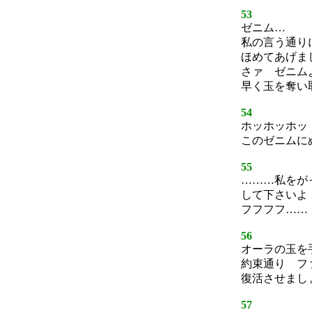
53
ゼニム…
私の言う通り
ほめてあげま
さァ ゼニム
早く玉を奪い
54
ホッホッホッ
このゼニムに
55
………私をが
して下さいよ
フフフフ……
56
オーラの玉を
約束通り フ
復活させまし
57