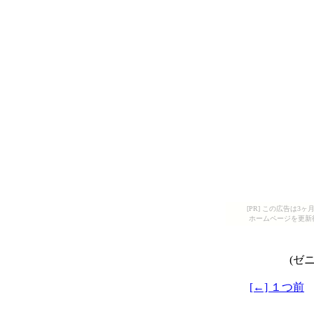
[PR] この広告は
ホームページを更新
(ゼ
[←] １つ前