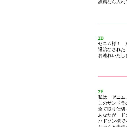
妖精なら入れ
2D
ゼニム様！ 
退治なされた
お連れいたし
2E
私は ゼニム
このサンドラ
全て取り仕切
あなたが ド
ハドソン様で
なァんと素晴