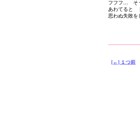
フフフ… そ
あわてると 
思わぬ失敗を
[←] １つ前