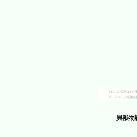
[PR] この広告は
ホームページを更新
貝獣物