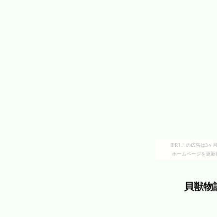
[PR] この広告は
ホームページを更新
貝獣物