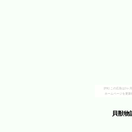
[PR] この広告は
ホームページを更新
貝獣物