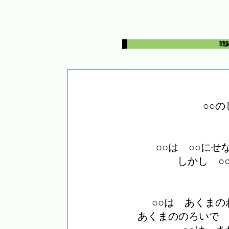
戦
○○
○○は ○○に
しかし ○
○○は あくま
あくまののろいで