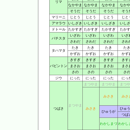
リマ
なかやま
なかやま
なかやま
なか
そうだ
そうだ
そうだ
そう
マリーニ
じとう
じとう
じとう
じと
アマラウ
いしざき
いしざき
いしざき
いし
ドトール
たかすぎ
たかすぎ
たかすぎ
たか
いざわ
いざわ
いざわ
いざ
バチスタ
さわだ
さわだ
さわだ
さわ
たき
たき
たき
た
タハマタ
かずお
かずお
かずお
かず
きすぎ
きすぎ
きすぎ
きす
バビントン
まさお
まさお
まさお
まさ
さの
さの
さの
さ
ジウ
にった
にった
にった
にっ
まつやま
まつやま
まつ
みさき
みさ
まつやま
つばさ
みさき
ひゅ
ひゅうが
つば
わかしまづ
わかし