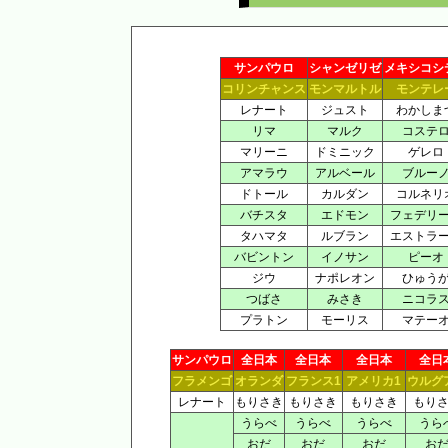
サンパウロ
シャンゼリゼ
メキシコシ
コリンチャンス
モンマルトル
モンテレ
レナート
ジュスト
わかしま
リマ
マルク
コステ
マリーニ
ドミニック
ゲレロ
アマラウ
アルベール
ブルー
ドトール
カルダン
コルネリ
バチスタ
エドモン
フェデリ
タハマタ
ルブラン
エストラ
バビントン
イノサン
ピーオ
ジウ
ナポレオン
ひゅう
つばさ
みさき
ニコラ
プラトン
モーリス
マテー
サンパウロ
全日本
全日本
全日本
全日
フラメンゴ
オランダ
フランス1
アメリカ1
ウルグ
レナート
もりさき
もりさき
もりさき
もり
うらべ
うらべ
うらべ
うら
おだ
おだ
おだ
お